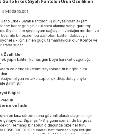
 Garlo Erkek Siyah Pantolon Ürün Özellikleri
el
50493865
.
001
Garlo Erkek Siyah Pantolon, iş dünyasından akşam
lerine kadar geniş bir kullanım alanına sahip gardırop
idir. Siyahın her şeye uyum sağlayan avantajını modern ve
ir kesimle birleştiren bu pantolon, kaliteli dokusuyla
syonel şıklığınızın en güçlü tamamlayıcısı olur. Konfor ve
bir arada sunar.
k Özellikler
nek yapılı kaliteli kumaş gün boyu hareket özgürlüğü
r
dern ve dengeli kesimi sayesinde fit bir görünüm
dırır
nksiyonel yan ve arka cepler şık dikiş detaylarıyla
leştirilmiştir
yal Bilgisi
 PAMUK
erim ve İade
işinin en kısa sürede sana güvenli olarak ulaşması için
e çalışıyoruz. Siparişin 1-3 iş günü içerisinde kargoya
ecektir. Herhangi bir sorun olduğunda bize her türlü
a 0850 800 01 20 numaralı hattımızdan veya iletişim