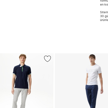
formu
en kı
Sitem
30 gü
ürünle