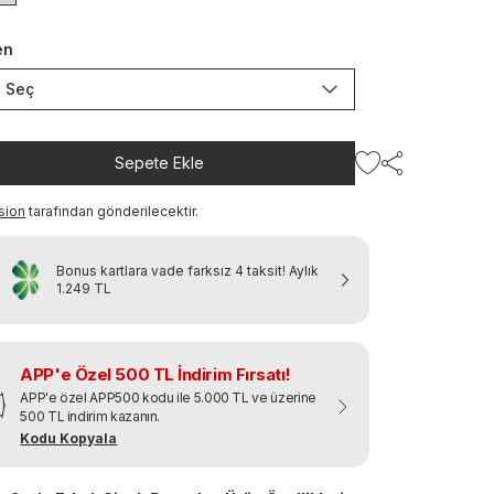
en
Seç
Sepete Ekle
sion
tarafından gönderilecektir.
Bonus kartlara vade farksız 4 taksit!
Aylık
1.249 TL
APP'e Özel 500 TL İndirim Fırsatı!
APP'e özel APP500 kodu ile 5.000 TL ve üzerine
500 TL indirim kazanın.
Kodu Kopyala