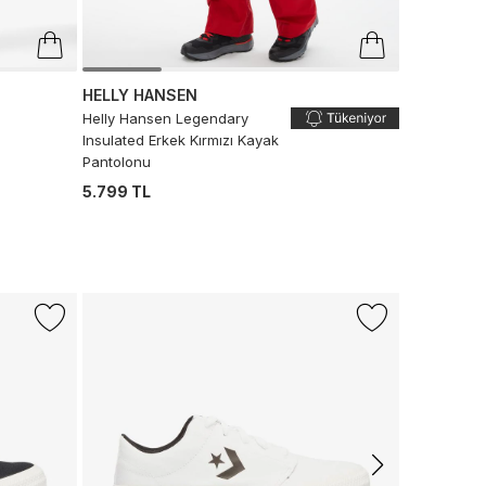
HELLY HANSEN
Helly Hansen Legendary
Insulated Erkek Kırmızı Kayak
n
Pantolonu
5.799 TL
-%43
LACOSTE
L.12.12 Erkek
6.990 TL
3