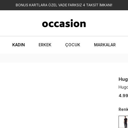
BONUS KARTLARA ÖZEL VADE FARKSIZ 4 TAKSİT İMKANI!
KADIN
ERKEK
ÇOCUK
MARKALAR
Hug
Hugo
4.99
Ren