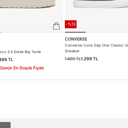
-%13
CONVERSE
Converse Cons Day One Classic Un
Sneaker
co 2.0 Erkek Bej Terlik
1.499 TL
1.299 TL
.499 TL
Günün En Düşük Fiyatı