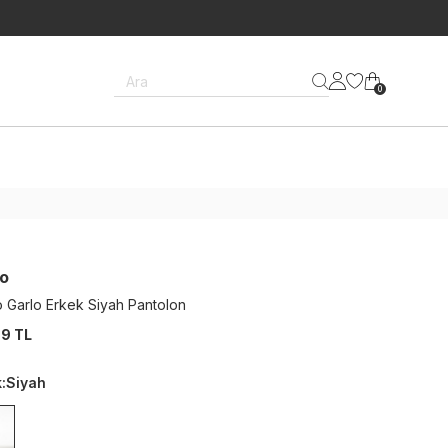
Ara
0
o
 Garlo Erkek Siyah Pantolon
9 TL
k
:
Siyah