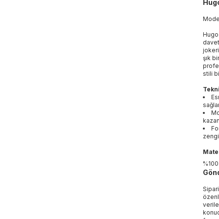
Hugo
Mod
Hugo 
davet
joker
şık b
profe
stili 
Tekni
Es
sağla
Mo
kazan
Fo
zengin
Mater
%100
Gönd
Sipar
özenl
veril
konud