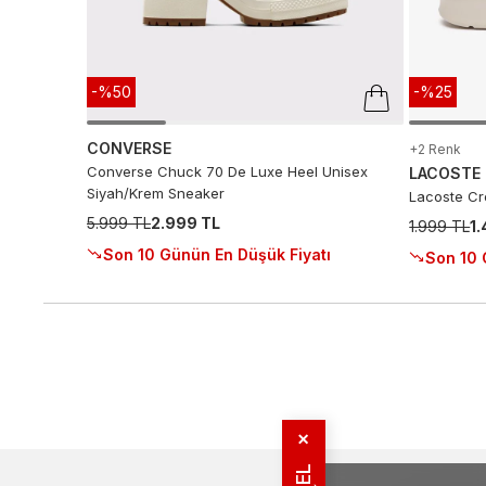
-%50
-%25
CONVERSE
+2 Renk
Converse Chuck 70 De Luxe Heel Unisex
LACOSTE
Siyah/Krem Sneaker
Lacoste Cro
5.999 TL
2.999 TL
1.999 TL
1
Son 10 Günün En Düşük Fiyatı
Son 10 
✕