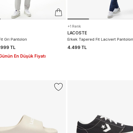
+1 Renk
LACOSTE
Fit Gri Pantolon
Erkek Tapered Fit Lacivert Pantolo
.999 TL
4.499 TL
Günün En Düşük Fiyatı