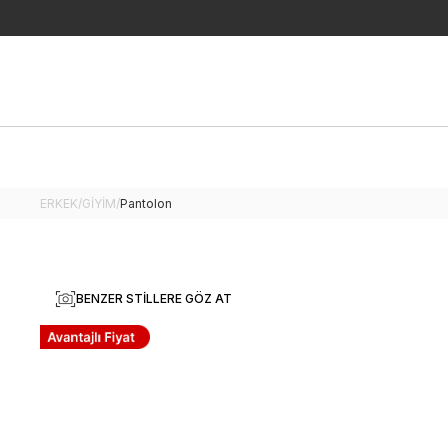
ERKEK
/
GİYİM
/
Pantolon
BENZER STILLERE GÖZ AT