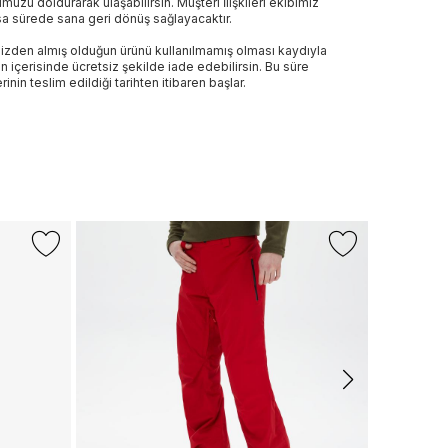
muzu doldurarak ulaşabilirsin. Müşteri İlişkileri ekibimiz
sa sürede sana geri dönüş sağlayacaktır.
izden almış olduğun ürünü kullanılmamış olması kaydıyla
n içerisinde ücretsiz şekilde iade edebilirsin. Bu süre
rinin teslim edildiği tarihten itibaren başlar.
BOSS
Boss Flex E
5.499 TL