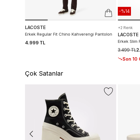
-%14
LACOSTE
+2 Renk
Erkek Regular Fit Chino Kahverengi Pantolon
LACOSTE
Erkek Slim 
4.999 TL
3.499 TL
2
Son 10 
Çok Satanlar