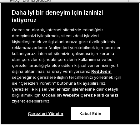
Daha iyi bir deneyim için izninizi
KURUMSAL
istiyoruz
KADIN KATEGORILER
Occasion olarak, internet sitemizde edindiğiniz
deneyiminizi iyileştirmek, sitemizdeki işlevleri
GRUP MARKALAR
kişiselleştirmek ve ilgi alanlarınıza göre özelleştirilmiş
reklam/pazarlama faaliyetleri yürütebilmek için çerezler
ERKEK KATEGORILER
kullanıyoruz. İnternet sitemizin çalışması için zorunlu
olan çerezler dışındaki çerezlerin kullanımına ve bu
çerezler aracılığıyla elde edilen kişisel verilerinizin yurt
dışına aktarılmasına onay vermiyorsanız
Reddedin
Müşteri İlişkileri
0 850 800 01 20
seçeneğine; çerezlere ilişkin tercihlerinizi yönetmek için
ise “Çerezleri Yönetin” butonuna tıklayabilirsiniz.
Çerezler ile kişisel verilerinizin işlenmesine dair detaylı
Sepete Ekle
bilgi almak için
Occasion Website Çerez Politikamızı
Occasion bir EREN PERAKENDE markasıdır. © Eren Holding
ziyaret edebilirsiniz.
Çerezleri Yönetin
Kabul Edin
0