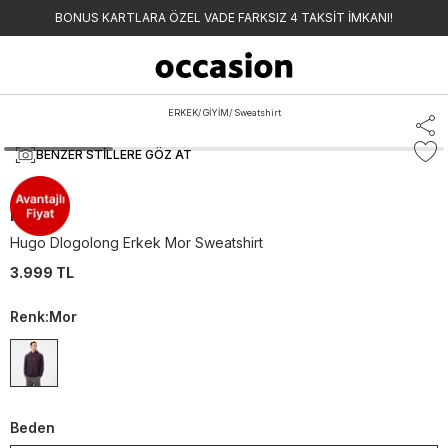
BONUS KARTLARA ÖZEL VADE FARKSIZ 4 TAKSİT İMKANI!
ERKEK
/
GİYİM
/
Sweatshirt
BENZER STILLERE GÖZ AT
Hugo
Hugo Dlogolong Erkek Mor Sweatshirt
3.999 TL
Renk
:
Mor
Beden