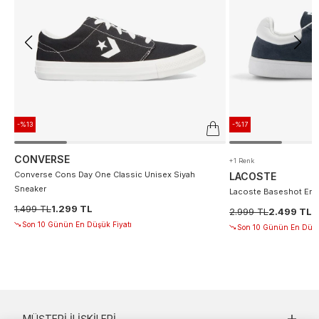
-%13
-%17
CONVERSE
+1 Renk
Converse Cons Day One Classic Unisex Siyah
LACOSTE
Sneaker
Lacoste Baseshot Erke
1.499 TL
1.299 TL
2.999 TL
2.499 TL
Son 10 Günün En Düşük Fiyatı
Son 10 Günün En Düşü
MÜŞTERI İLIŞKILERI