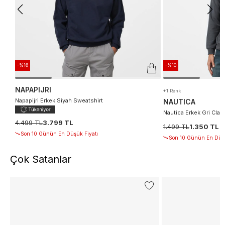
-%16
-%10
NAPAPIJRI
+1 Renk
Napapijri Erkek Siyah Sweatshirt
NAUTICA
Nautica Erkek Gri Clas
4.499 TL
3.799 TL
1.499 TL
1.350 TL
Son 10 Günün En Düşük Fiyatı
Son 10 Günün En Düşü
Çok Satanlar