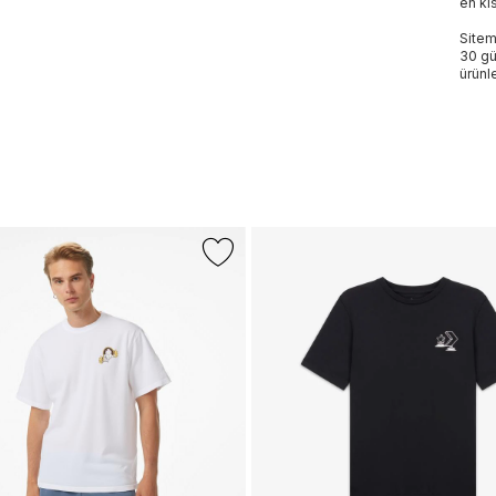
en kı
Sitem
30 gü
ürünle