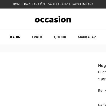
BONUS KARTLARA ÖZEL VADE FARKSIZ 4 TAKSİT İMKANI!
KADIN
ERKEK
ÇOCUK
MARKALAR
Hug
Hugo
1.99
Ren
Bed