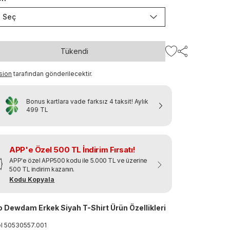
Seç
Tükendi
sion
tarafından gönderilecektir.
Bonus kartlara vade farksız 4 taksit!
Aylık
499 TL
APP'e Özel 500 TL İndirim Fırsatı!
APP'e özel APP500 kodu ile 5.000 TL ve üzerine
500 TL indirim kazanın.
Kodu Kopyala
 Dewdam Erkek Siyah T-Shirt Ürün Özellikleri
el
50530557
.
001