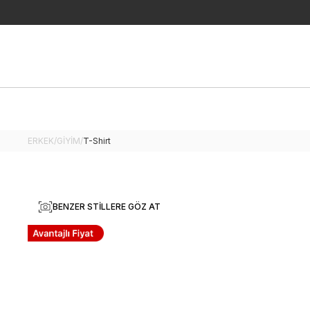
ERKEK
/
GİYİM
/
T-Shirt
BENZER STILLERE GÖZ AT