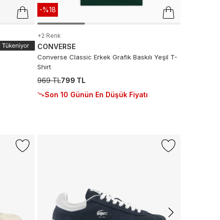
-%18
+2 Renk
CONVERSE
Converse Classic Erkek Grafik Baskılı Yeşil T-
Shirt
969 TL
799 TL
Son 10 Günün En Düşük Fiyatı
-%50
CONVERS
Converse C
Krem Sneak
5.999 TL
2.
Son 10 G