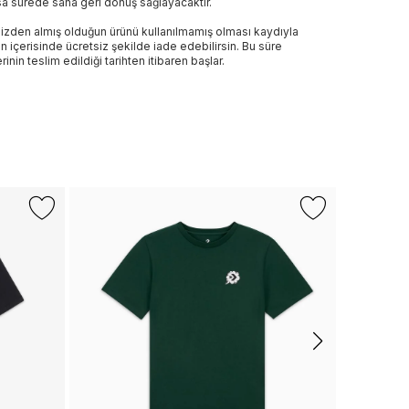
sa sürede sana geri dönüş sağlayacaktır.
izden almış olduğun ürünü kullanılmamış olması kaydıyla
n içerisinde ücretsiz şekilde iade edebilirsin. Bu süre
rinin teslim edildiği tarihten itibaren başlar.
+1 Renk
CONVERS
Converse E
Shirt
799 TL