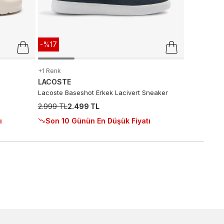
-%17
+1 Renk
LACOSTE
Lacoste Baseshot Erkek Lacivert Sneaker
2.999 TL
2.499 TL
ı
Son 10 Günün En Düşük Fiyatı