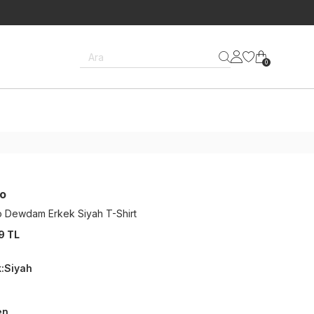
Ara
0
o
 Dewdam Erkek Siyah T-Shirt
9 TL
k
:
Siyah
en