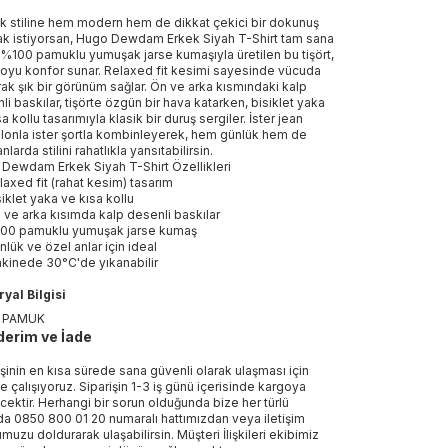
k stiline hem modern hem de dikkat çekici bir dokunuş
k istiyorsan, Hugo Dewdam Erkek Siyah T-Shirt tam sana
 %100 pamuklu yumuşak jarse kumaşıyla üretilen bu tişört,
oyu konfor sunar. Relaxed fit kesimi sayesinde vücuda
rak şık bir görünüm sağlar. Ön ve arka kısmındaki kalp
li baskılar, tişörte özgün bir hava katarken, bisiklet yaka
a kollu tasarımıyla klasik bir duruş sergiler. İster jean
lonla ister şortla kombinleyerek, hem günlük hem de
nlarda stilini rahatlıkla yansıtabilirsin.
Dewdam Erkek Siyah T-Shirt Özellikleri
laxed fit (rahat kesim) tasarım
siklet yaka ve kısa kollu
 ve arka kısımda kalp desenli baskılar
00 pamuklu yumuşak jarse kumaş
nlük ve özel anlar için ideal
kinede 30°C'de yıkanabilir
yal Bilgisi
 PAMUK
erim ve İade
işinin en kısa sürede sana güvenli olarak ulaşması için
e çalışıyoruz. Siparişin 1-3 iş günü içerisinde kargoya
ecektir. Herhangi bir sorun olduğunda bize her türlü
a 0850 800 01 20 numaralı hattımızdan veya iletişim
muzu doldurarak ulaşabilirsin. Müşteri İlişkileri ekibimiz