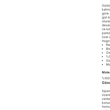
Günlü
katma
göre.
gün b
otura
desen
ve kıs
panto
özel a
Hugo 
Re
Bi
Ön
%1
Gü
Ma
Mater
%100
Gönd
Sipar
özenl
veril
konud
formu