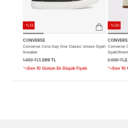
-%13
-%50
CONVERSE
CONVERS
Converse Cons Day One Classic Unisex Siyah
Converse C
Sneaker
Siyah/Krem
1.499 TL
1.299 TL
5.999 TL
2
Son 10 Günün En Düşük Fiyatı
Son 10 