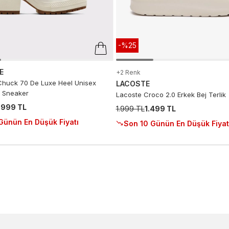
-%25
E
+2 Renk
huck 70 De Luxe Heel Unisex
LACOSTE
 Sneaker
Lacoste Croco 2.0 Erkek Bej Terlik
.999 TL
1.999 TL
1.499 TL
Günün En Düşük Fiyatı
Son 10 Günün En Düşük Fiyat