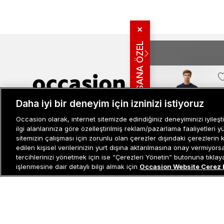
✕
SANA ÖZEL
MÜŞTERI İLIŞ
Bize Ulaşın
Sıkça Sorulan
İade ve İptal 
Daha iyi bir deneyim için izninizi istiyoruz
Müşteri İlişkileri
0 850 800 01 20
Kampanya Bi
Occasion olarak, internet sitemizde edindiğiniz deneyiminizi iyileşti
Kullanım Şartl
ilgi alanlarınıza göre özelleştirilmiş reklam/pazarlama faaliyetleri y
Aydınlatma M
sitemizin çalışması için zorunlu olan çerezler dışındaki çerezlerin 
edilen kişisel verilerinizin yurt dışına aktarılmasına onay vermiyor
Site Haritası
tercihlerinizi yönetmek için ise “Çerezleri Yönetin” butonuna tıklayabi
Misafir Üye S
işlenmesine dair detaylı bilgi almak için
Occasion Website Çerez 
Hugo 634 Erkek Mavi Jean
İşlem Rehber
3.999 TL