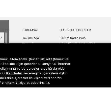
KILERI
KURUMSAL
KADIN KATEGORILER
Hakkımızda
Outlet Kadın Polo
 Sorular
Mağazalarımız
Outlet Kadın T-Shirt & Bluz
Politikası
Sanal Çadır
Outlet Kadın Gömlek
lgilendirme
Bilgi Toplum Hizmetleri
Outlet Kadın Sweatshirt
rmek, sitemizdeki işlevleri kişiselleştirmek ve
arı
Çerez Ayarları
Outlet Kadın Elbise
ürütebilmek için çerezler kullanıyoruz. İnternet
etni
Outlet Kadın Yelek
kullanımına ve bu çerezler aracılığıyla elde
sanız
Reddedin
seçeneğine; çerezlere ilişkin
Outlet Kadın Mont & Ceket
lirsiniz. Çerezler ile kişisel verilerinizin
ipariş Takip
Outlet Kadın Spor Ayakkabı & Snea
Politikamızı
ziyaret edebilirsiniz.
i
Outlet Kadın Çanta & Cüzdan
Occasion bir EREN PERAKENDE markasıdır. © Eren Holding