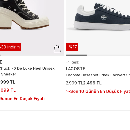
30 İndirim
-%17
E
+1 Renk
huck 70 De Luxe Heel Unisex
LACOSTE
 Sneaker
Lacoste Baseshot Erkek Lacivert S
.999 TL
2.999 TL
2.499 TL
.099 TL
Son 10 Günün En Düşük Fiyat
Günün En Düşük Fiyatı