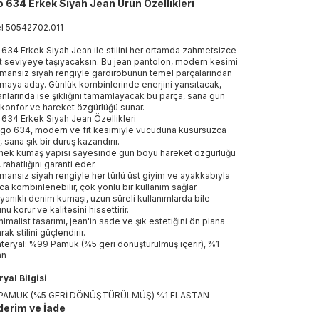
 634 Erkek Siyah Jean Ürün Özellikleri
el
50542702
.
011
634 Erkek Siyah Jean ile stilini her ortamda zahmetsizce
st seviyeye taşıyacaksın. Bu jean pantolon, modern kesimi
mansız siyah rengiyle gardırobunun temel parçalarından
olmaya aday. Günlük kombinlerinde enerjini yansıtacak,
anlarında ise şıklığını tamamlayacak bu parça, sana gün
konfor ve hareket özgürlüğü sunar.
634 Erkek Siyah Jean Özellikleri
go 634, modern ve fit kesimiyle vücuduna kusursuzca
, sana şık bir duruş kazandırır.
nek kumaş yapısı sayesinde gün boyu hareket özgürlüğü
 rahatlığını garanti eder.
mansız siyah rengiyle her türlü üst giyim ve ayakkabıyla
ca kombinlenebilir, çok yönlü bir kullanım sağlar.
yanıklı denim kumaşı, uzun süreli kullanımlarda bile
u korur ve kalitesini hissettirir.
nimalist tasarımı, jean'in sade ve şık estetiğini ön plana
rak stilini güçlendirir.
teryal: %99 Pamuk (%5 geri dönüştürülmüş içerir), %1
an
yal Bilgisi
PAMUK (%5 GERİ DÖNÜŞTÜRÜLMÜŞ) %1 ELASTAN
erim ve İade