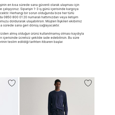
işinin en kısa sürede sana güvenli olarak ulaşması için
e çalışıyoruz. Siparişin 1-3 iş günü içerisinde kargoya
ecektir. Herhangi bir sorun olduğunda bize her türlü
a 0850 800 01 20 numaralı hattımızdan veya iletişim
muzu doldurarak ulaşabilirsin. Müşteri İlişkileri ekibimiz
sa sürede sana geri dönüş sağlayacaktır.
izden almış olduğun ürünü kullanılmamış olması kaydıyla
n içerisinde ücretsiz şekilde iade edebilirsin. Bu süre
rinin teslim edildiği tarihten itibaren başlar.
TOMMY HI
Tommy Jean
Jean
2.199 TL