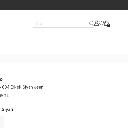
Ara
0
o
 634 Erkek Siyah Jean
9 TL
k
:
Siyah