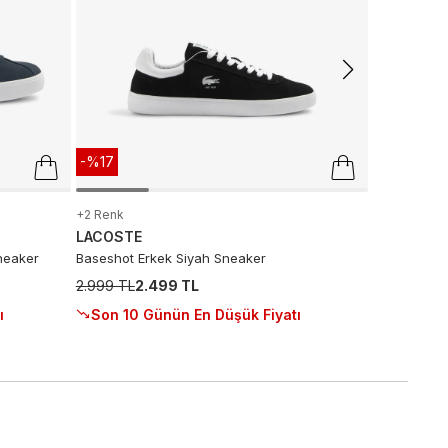
-%17
+2 Renk
LACOSTE
neaker
Baseshot Erkek Siyah Sneaker
2.999 TL
2.499 TL
ı
Son 10 Günün En Düşük Fiyatı