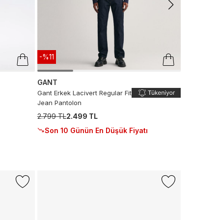
-%11
GANT
Gant Erkek Lacivert Regular Fit
Jean Pantolon
2.799 TL
2.499 TL
Son 10 Günün En Düşük Fiyatı
-%43
LACOSTE
L.12.12 Erkek
6.990 TL
3