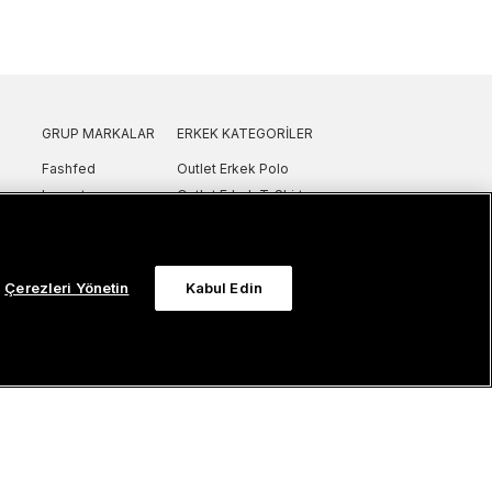
GRUP MARKALAR
ERKEK KATEGORILER
Fashfed
Outlet Erkek Polo
Lacoste
Outlet Erkek T-Shirt
GANT
Outlet Erkek Gömlek
Nautica
Outlet Erkek Sweatshirt
SuperStep
Outlet Erkek Eşofman
Çerezleri Yönetin
Kabul Edin
Converse
Outlet Erkek Yelek
Intersport
Outlet Erkek Mont & Ceket
ker
UNITED4
Outlet Erkek Spor Ayakkabı & Sneaker
Sanal Çadır
Outlet Erkek Terlik & Sandalet