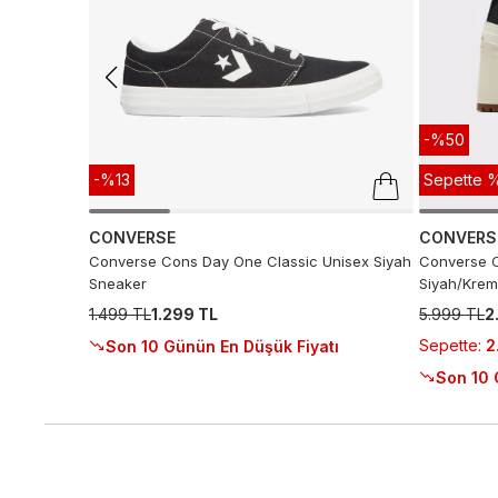
-%50
-%13
Sepette %
CONVERSE
CONVERS
Converse Cons Day One Classic Unisex Siyah
Converse C
Sneaker
Siyah/Krem
1.499 TL
1.299 TL
5.999 TL
2
Sepette
:
2
Son 10 Günün En Düşük Fiyatı
Son 10 