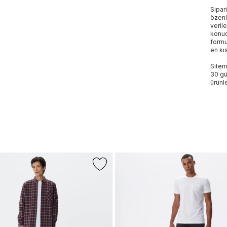
Sipar
özenl
veril
konud
formu
en kı
Sitem
30 gü
ürünle