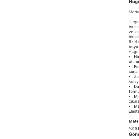
Hugo
Mod
Hugo 
bir ü
ve za
biri 
özel 
boyu 
Hugo 
Hu
oturur
Es
sunar,
Za
kolay
Da
formun
Mi
çıkara
Ma
Elast
Mater
%99 
Gönd