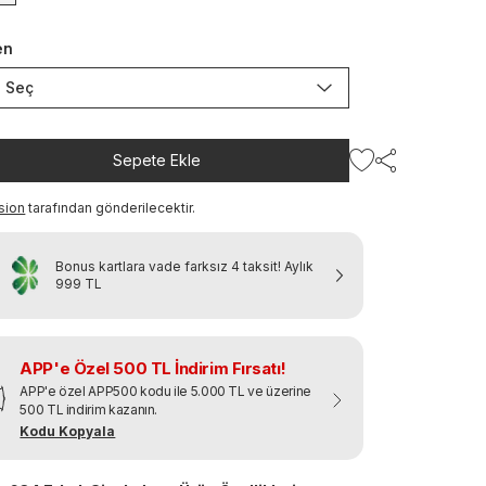
en
Seç
Sepete Ekle
sion
tarafından gönderilecektir.
Bonus kartlara vade farksız 4 taksit!
Aylık
999 TL
APP'e Özel 500 TL İndirim Fırsatı!
APP'e özel APP500 kodu ile 5.000 TL ve üzerine
500 TL indirim kazanın.
Kodu Kopyala