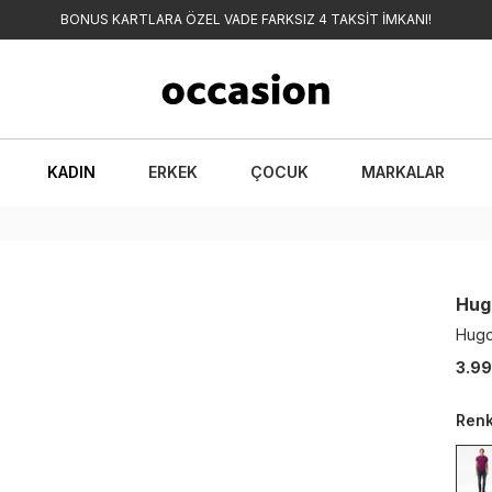
BONUS KARTLARA ÖZEL VADE FARKSIZ 4 TAKSİT İMKANI!
KADIN
ERKEK
ÇOCUK
MARKALAR
Hug
Hugo
3.99
Ren