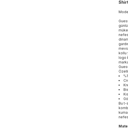
Shir
Mod
Guess
günlü
mükem
nefes
dinam
gardı
mevsim
kollu
logo 
marka
Guess
Özelli
%1
Cr
Kr
Bi
Kı
Gö
Bu t-
kombi
kumaş
nefes
Mater