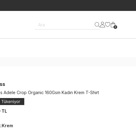
Ara
0
ss
s Adele Crop Organic 160Gsm Kadın Krem T-Shirt
9 TL
k
:
Krem