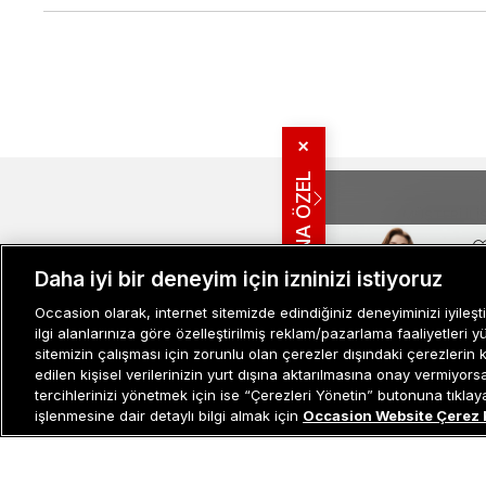
✕
SANA ÖZEL
MÜŞTERI İLIŞ
Bize Ulaşın
Daha iyi bir deneyim için izninizi istiyoruz
Sıkça Sorulan
İade ve İptal 
Occasion olarak, internet sitemizde edindiğiniz deneyiminizi iyileşti
Müşteri İlişkileri
0 850 800 01 20
Kampanya Bi
ilgi alanlarınıza göre özelleştirilmiş reklam/pazarlama faaliyetleri y
sitemizin çalışması için zorunlu olan çerezler dışındaki çerezlerin 
Kullanım Şartl
edilen kişisel verilerinizin yurt dışına aktarılmasına onay vermiyor
Aydınlatma M
Sepette %25 İndirim
tercihlerinizi yönetmek için ise “Çerezleri Yönetin” butonuna tıklayabi
Site Haritası
işlenmesine dair detaylı bilgi almak için
Occasion Website Çerez 
Misafir Üye S
Guess
İşlem Rehber
Organic