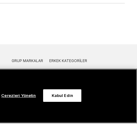
GRUP MARKALAR
ERKEK KATEGORILER
Fashfed
Outlet Erkek Polo
Lacoste
Outlet Erkek T-Shirt
GANT
Outlet Erkek Gömlek
Nautica
Outlet Erkek Sweatshirt
Çerezleri Yönetin
Kabul Edin
SuperStep
Outlet Erkek Eşofman
Converse
Outlet Erkek Yelek
Intersport
Outlet Erkek Mont & Ceket
ker
UNITED4
Outlet Erkek Spor Ayakkabı & Sneaker
Sanal Çadır
Outlet Erkek Terlik & Sandalet