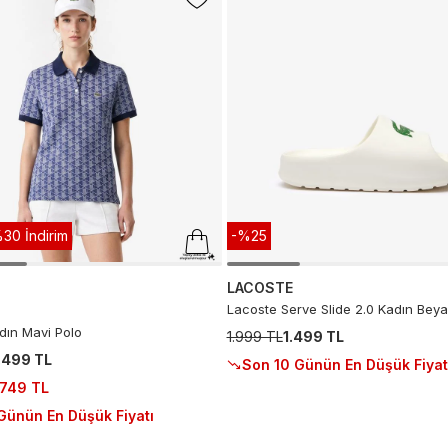
30 İndirim
-%25
LACOSTE
Lacoste Serve Slide 2.0 Kadın Beya
dın Mavi Polo
1.999 TL
1.499 TL
.499 TL
Son 10 Günün En Düşük Fiyat
.749 TL
Günün En Düşük Fiyatı