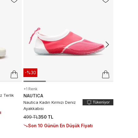
LACOSTE
Lacoste Sli
2.999 TL
2.
Son 10 G
-%30
+1 Renk
z Terlik
NAUTICA
Nautica Kadın Kırmızı Deniz
Ayakkabısı
ı
499 TL
350 TL
Son 10 Günün En Düşük Fiyatı