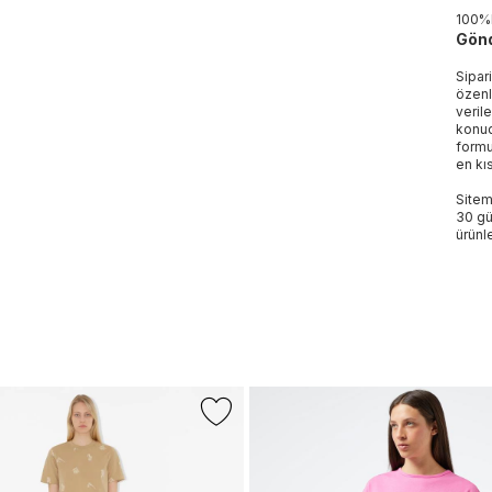
100
Gönd
Sipar
özenl
veril
konud
formu
en kı
Sitem
30 gü
ürünle