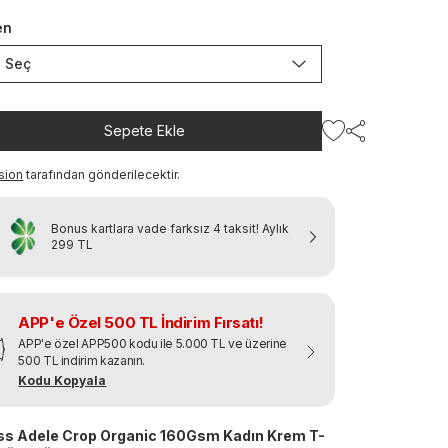
en
Seç
Sepete Ekle
sion
tarafından gönderilecektir.
Bonus kartlara vade farksız 4 taksit!
Aylık
299 TL
APP'e Özel 500 TL İndirim Fırsatı!
APP'e özel APP500 kodu ile 5.000 TL ve üzerine
500 TL indirim kazanın.
Kodu Kopyala
s Adele Crop Organic 160Gsm Kadın Krem T-