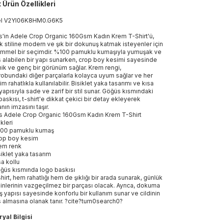
t Ürün Özellikleri
el
V2YI06K8HM0
.
G6K5
'in Adele Crop Organic 160Gsm Kadın Krem T-Shirt'ü,
k stiline modern ve şık bir dokunuş katmak isteyenler için
mel bir seçimdir. %100 pamuklu kumaşıyla yumuşak ve
 alabilen bir yapı sunarken, crop boy kesimi sayesinde
ik ve genç bir görünüm sağlar. Krem rengi,
robundaki diğer parçalarla kolayca uyum sağlar ve her
 rahatlıkla kullanılabilir. Bisiklet yaka tasarımı ve kısa
 yapısıyla sade ve zarif bir stil sunar. Göğüs kısmındaki
baskısı, t-shirt'e dikkat çekici bir detay ekleyerek
nın imzasını taşır.
 Adele Crop Organic 160Gsm Kadın Krem T-Shirt
kleri
00 pamuklu kumaş
op boy kesim
em renk
siklet yaka tasarım
sa kollu
ğüs kısmında logo baskısı
shirt, hem rahatlığı hem de şıklığı bir arada sunarak, günlük
nlerinin vazgeçilmez bir parçası olacak. Ayrıca, dokuma
 yapısı sayesinde konforlu bir kullanım sunar ve cildinin
 almasına olanak tanır. ?cite?turn0search0?
yal Bilgisi