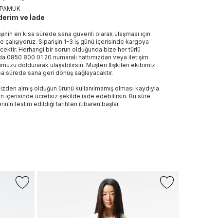
%PAMUK
erim ve İade
işinin en kısa sürede sana güvenli olarak ulaşması için
e çalışıyoruz. Siparişin 1-3 iş günü içerisinde kargoya
ecektir. Herhangi bir sorun olduğunda bize her türlü
a 0850 800 01 20 numaralı hattımızdan veya iletişim
muzu doldurarak ulaşabilirsin. Müşteri İlişkileri ekibimiz
sa sürede sana geri dönüş sağlayacaktır.
izden almış olduğun ürünü kullanılmamış olması kaydıyla
n içerisinde ücretsiz şekilde iade edebilirsin. Bu süre
rinin teslim edildiği tarihten itibaren başlar.
-%17
+1 Renk
PUMA
Puma Kadın 
900 TL
750