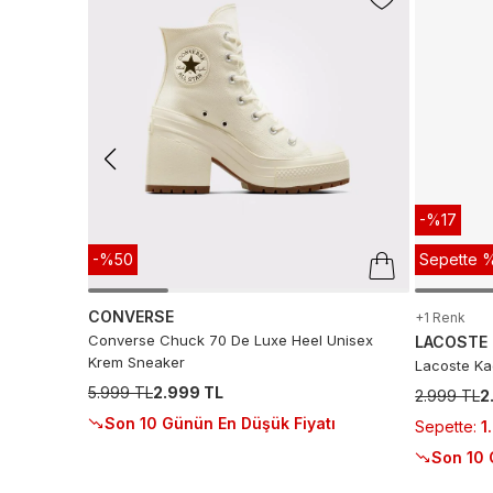
-%17
-%50
Sepette %
CONVERSE
+1 Renk
Converse Chuck 70 De Luxe Heel Unisex
LACOSTE
Krem Sneaker
Lacoste Ka
5.999 TL
2.999 TL
2.999 TL
2
Son 10 Günün En Düşük Fiyatı
Sepette
:
1
Son 10 