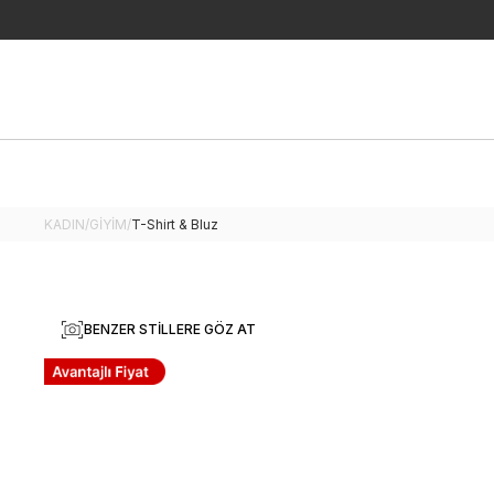
KADIN
/
GİYİM
/
T-Shirt & Bluz
BENZER STILLERE GÖZ AT