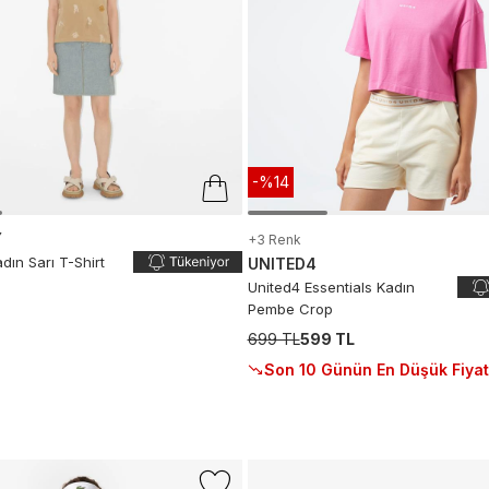
-%14
Y
+3 Renk
dın Sarı T-Shirt
UNITED4
United4 Essentials Kadın
Pembe Crop
699 TL
599 TL
Son 10 Günün En Düşük Fiyat