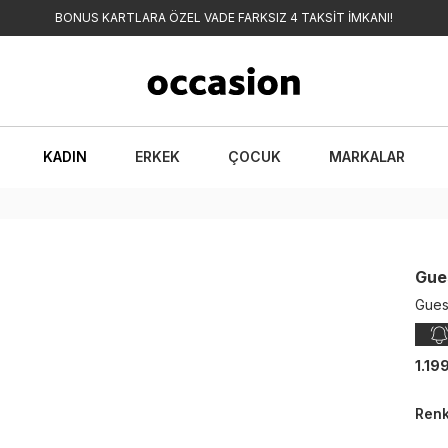
BONUS KARTLARA ÖZEL VADE FARKSIZ 4 TAKSİT İMKANI!
KADIN
ERKEK
ÇOCUK
MARKALAR
Gue
Gues
1.19
Ren