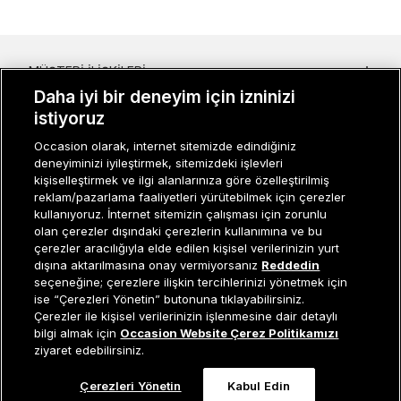
MÜŞTERI İLIŞKILERI
Daha iyi bir deneyim için izninizi
KURUMSAL
istiyoruz
KADIN KATEGORILER
Occasion olarak, internet sitemizde edindiğiniz
deneyiminizi iyileştirmek, sitemizdeki işlevleri
kişiselleştirmek ve ilgi alanlarınıza göre özelleştirilmiş
GRUP MARKALAR
reklam/pazarlama faaliyetleri yürütebilmek için çerezler
kullanıyoruz. İnternet sitemizin çalışması için zorunlu
ERKEK KATEGORILER
olan çerezler dışındaki çerezlerin kullanımına ve bu
çerezler aracılığıyla elde edilen kişisel verilerinizin yurt
dışına aktarılmasına onay vermiyorsanız
Reddedin
seçeneğine; çerezlere ilişkin tercihlerinizi yönetmek için
Müşteri İlişkileri
0 850 800 01 20
ise “Çerezleri Yönetin” butonuna tıklayabilirsiniz.
Çerezler ile kişisel verilerinizin işlenmesine dair detaylı
Tükendi
bilgi almak için
Occasion Website Çerez Politikamızı
ziyaret edebilirsiniz.
Occasion bir EREN PERAKENDE markasıdır. © Eren Holding
Çerezleri Yönetin
Kabul Edin
0