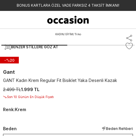
BONUS KARTLARA ÖZEL VADE FARKSIZ 4 TAKSİT İMKANI!
KADIN
/
GİYİM
/
Triko
BENZER STILLERE GÖZ AT
-%
20
Gant
GANT Kadın Krem Regular Fit Bisiklet Yaka Desenli Kazak
2.499 TL
1.999 TL
Son 10 Günün En Düşük Fiyatı
Renk
:
Krem
Beden
Beden Rehberi