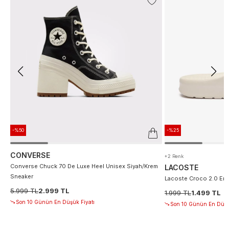
-%50
-%25
CONVERSE
+2 Renk
Converse Chuck 70 De Luxe Heel Unisex Siyah/Krem
LACOSTE
Sneaker
Lacoste Croco 2.0 Erke
5.999 TL
2.999 TL
1.999 TL
1.499 TL
Son 10 Günün En Düşük Fiyatı
Son 10 Günün En Düşü