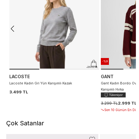
-%9
LACOSTE
GANT
Lacoste Kadın Gri Yün Karışımlı Kazak
Gant Kadın Bordo Over
Karışımlı Hırka
3.499 TL
3.299 TL
2.999 TL
Son 10 Günün En Düşü
Çok Satanlar