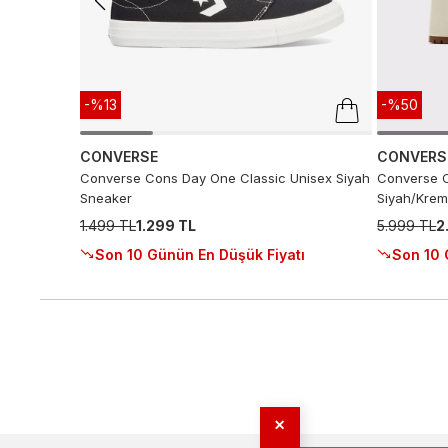
-%13
-%50
CONVERSE
CONVERS
Converse Cons Day One Classic Unisex Siyah
Converse C
Sneaker
Siyah/Krem
1.499 TL
1.299 TL
5.999 TL
2
Son 10 Günün En Düşük Fiyatı
Son 10 
✕