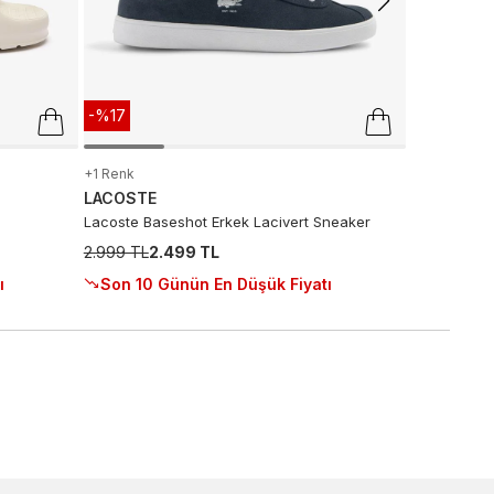
-%17
+1 Renk
LACOSTE
Lacoste Baseshot Erkek Lacivert Sneaker
2.999 TL
2.499 TL
ı
Son 10 Günün En Düşük Fiyatı