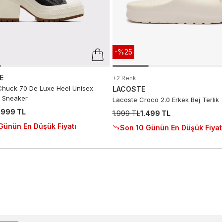
-%25
E
+2 Renk
huck 70 De Luxe Heel Unisex
LACOSTE
 Sneaker
Lacoste Croco 2.0 Erkek Bej Terlik
.999 TL
1.999 TL
1.499 TL
Günün En Düşük Fiyatı
Son 10 Günün En Düşük Fiyat