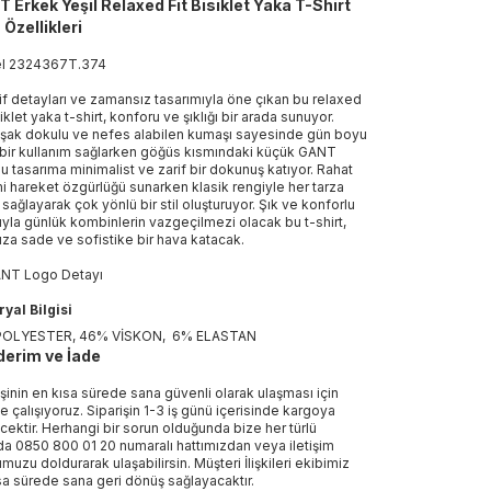
 Erkek Yeşil Relaxed Fit Bisiklet Yaka T-Shirt
 Özellikleri
el
2324367T
.
374
if detayları ve zamansız tasarımıyla öne çıkan bu relaxed
siklet yaka t-shirt, konforu ve şıklığı bir arada sunuyor.
ak dokulu ve nefes alabilen kumaşı sayesinde gün boyu
 bir kullanım sağlarken göğüs kısmındaki küçük GANT
u tasarıma minimalist ve zarif bir dokunuş katıyor. Rahat
i hareket özgürlüğü sunarken klasik rengiyle her tarza
sağlayarak çok yönlü bir stil oluşturuyor. Şık ve konforlu
ıyla günlük kombinlerin vazgeçilmezi olacak bu t-shirt,
nıza sade ve sofistike bir hava katacak.
NT Logo Detayı
yal Bilgisi
OLYESTER, 46% VİSKON, 6% ELASTAN
erim ve İade
işinin en kısa sürede sana güvenli olarak ulaşması için
e çalışıyoruz. Siparişin 1-3 iş günü içerisinde kargoya
ecektir. Herhangi bir sorun olduğunda bize her türlü
a 0850 800 01 20 numaralı hattımızdan veya iletişim
muzu doldurarak ulaşabilirsin. Müşteri İlişkileri ekibimiz
sa sürede sana geri dönüş sağlayacaktır.