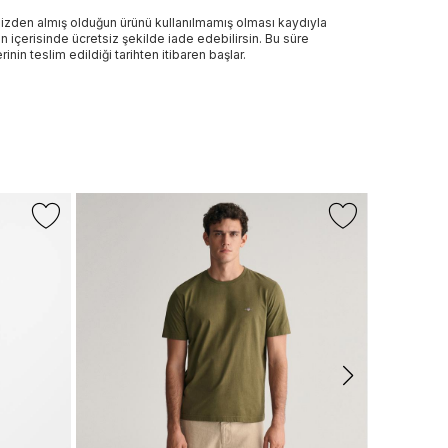
izden almış olduğun ürünü kullanılmamış olması kaydıyla
n içerisinde ücretsiz şekilde iade edebilirsin. Bu süre
rinin teslim edildiği tarihten itibaren başlar.
+1 Renk
NIKE
Nike Gianni
Shirt
1.799 TL