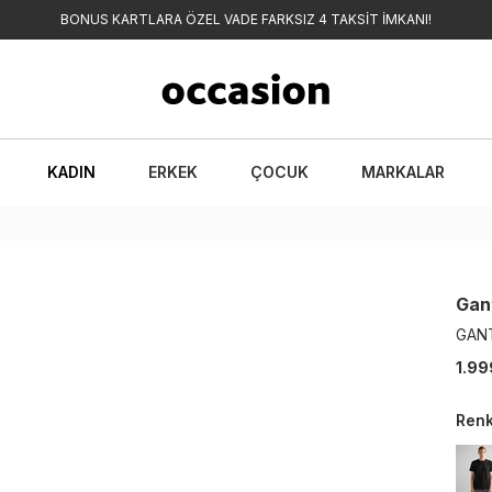
BONUS KARTLARA ÖZEL VADE FARKSIZ 4 TAKSİT İMKANI!
KADIN
ERKEK
ÇOCUK
MARKALAR
Gan
GANT
1.99
Ren