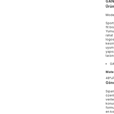
GANT
Ürün
Mod
Sport
fit bi
Yumuş
rahat
logos
kesim
uyum 
yapıs
tarzı
GA
Mater
48%P
Gönd
Sipar
özenl
veril
konud
formu
en kı