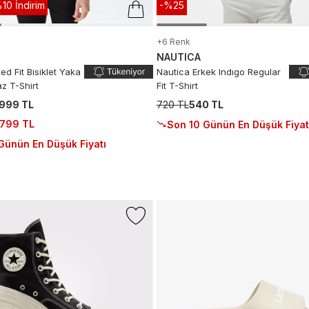
10 İndirim
-%25
+6 Renk
NAUTICA
ed Fit Bisiklet Yaka
Nautica Erkek Indıgo Regular
az T-Shirt
Fit T-Shirt
.999 TL
720 TL
540 TL
.799 TL
Son 10 Günün En Düşük Fiyat
Günün En Düşük Fiyatı