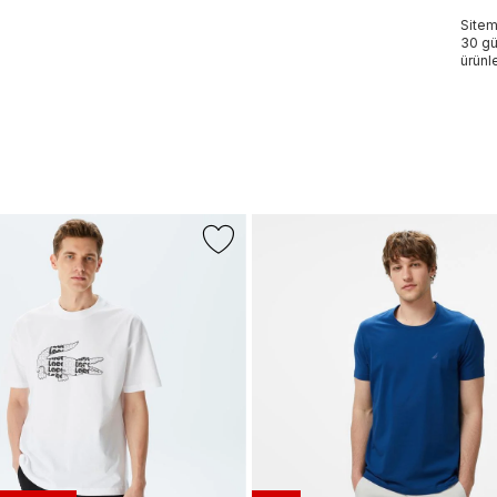
Sitem
30 gü
ürünle