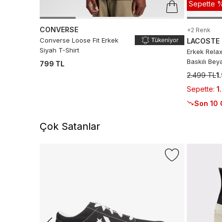
Sepette %
CONVERSE
+2 Renk
Converse Loose Fit Erkek
LACOSTE
Siyah T-Shirt
Erkek Relax
Baskılı Bey
799 TL
2.499 TL
1
Sepette
:
1
Son 10 
Çok Satanlar