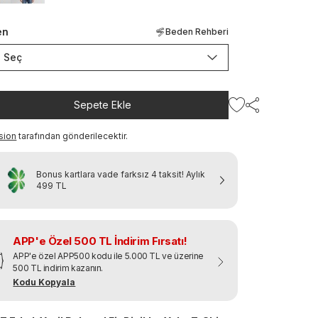
en
Beden Rehberi
Seç
Sepete Ekle
sion
tarafından gönderilecektir.
Bonus kartlara vade farksız 4 taksit!
Aylık
499 TL
APP'e Özel 500 TL İndirim Fırsatı!
APP'e özel APP500 kodu ile 5.000 TL ve üzerine
500 TL indirim kazanın.
Kodu Kopyala