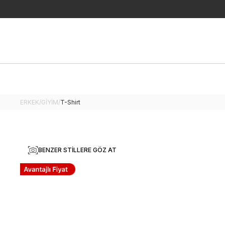
ERKEK
/
GİYİM
/
T-Shirt
BENZER STILLERE GÖZ AT