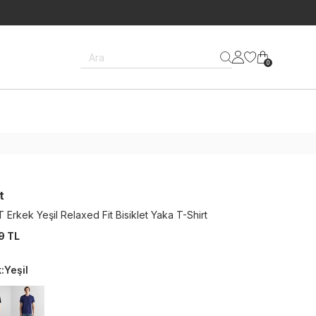
Ara
0
t
 Erkek Yeşil Relaxed Fit Bisiklet Yaka T-Shirt
9 TL
k
:
Yeşil