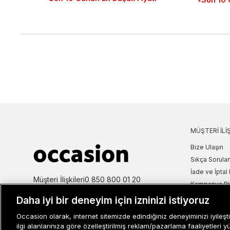
MÜŞTERI İLIŞ
Bize Ulaşın
Sıkça Sorulan
İade ve İptal 
Müşteri İlişkileri
0 850 800 01 20
Kampanya Bi
Kullanım Şartl
Daha iyi bir deneyim için izninizi istiyoruz
Aydınlatma M
Occasion olarak, internet sitemizde edindiğiniz deneyiminizi iyileşti
Site Haritası
ilgi alanlarınıza göre özelleştirilmiş reklam/pazarlama faaliyetleri y