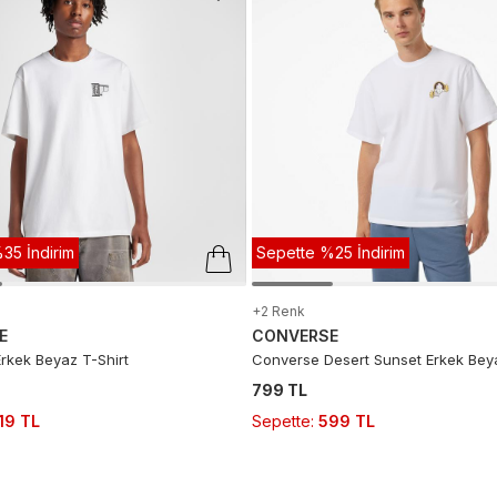
35 İndirim
Sepette %25 İndirim
+2 Renk
E
CONVERSE
rkek Beyaz T-Shirt
Converse Desert Sunset Erkek Beya
799 TL
19 TL
Sepette
:
599 TL