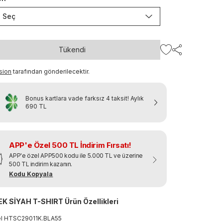
Seç
Tükendi
sion
tarafından gönderilecektir.
Bonus kartlara vade farksız 4 taksit!
Aylık
690 TL
APP'e Özel 500 TL İndirim Fırsatı!
APP'e özel APP500 kodu ile 5.000 TL ve üzerine
500 TL indirim kazanın.
Kodu Kopyala
K SİYAH T-SHIRT Ürün Özellikleri
el
HTSC29011K
.
BLA55