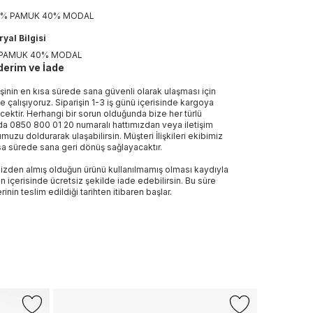
0% PAMUK 40% MODAL
yal Bilgisi
PAMUK 40% MODAL
erim ve İade
işinin en kısa sürede sana güvenli olarak ulaşması için
e çalışıyoruz. Siparişin 1-3 iş günü içerisinde kargoya
ecektir. Herhangi bir sorun olduğunda bize her türlü
a 0850 800 01 20 numaralı hattımızdan veya iletişim
muzu doldurarak ulaşabilirsin. Müşteri İlişkileri ekibimiz
sa sürede sana geri dönüş sağlayacaktır.
izden almış olduğun ürünü kullanılmamış olması kaydıyla
n içerisinde ücretsiz şekilde iade edebilirsin. Bu süre
rinin teslim edildiği tarihten itibaren başlar.
Sepette %
+1 Renk