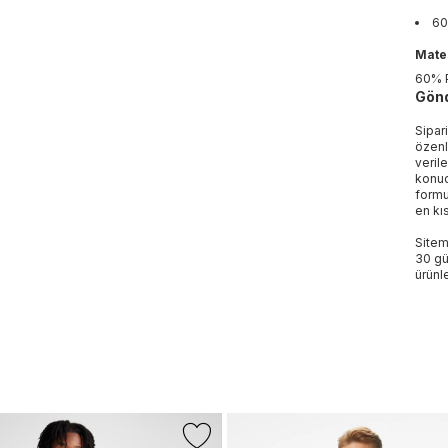
6
Mater
60% 
Gönd
Sipar
özenl
veril
konud
formu
en kı
Sitem
30 gü
ürünle