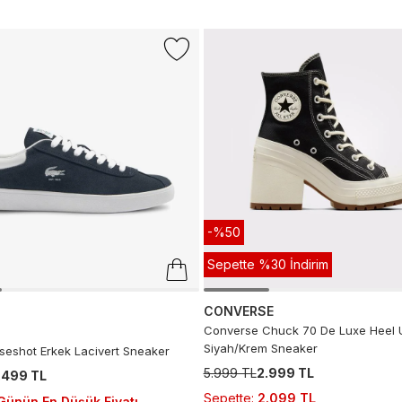
-%50
Sepette %30 İndirim
CONVERSE
Converse Chuck 70 De Luxe Heel 
Siyah/Krem Sneaker
seshot Erkek Lacivert Sneaker
5.999 TL
2.999 TL
.499 TL
Sepette
:
2.099 TL
Günün En Düşük Fiyatı