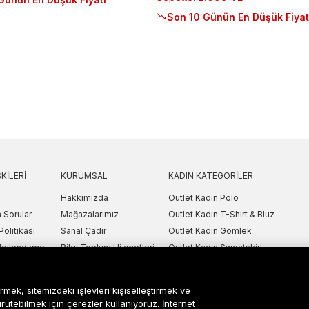
Son 10 Günün En Düşük Fiyat
KILERI
KURUMSAL
KADIN KATEGORILER
Hakkımızda
Outlet Kadın Polo
 Sorular
Mağazalarımız
Outlet Kadın T-Shirt & Bluz
Politikası
Sanal Çadır
Outlet Kadın Gömlek
lgilendirme
Bilgi Toplum Hizmetleri
Outlet Kadın Sweatshirt
arı
Çerez Ayarları
Outlet Kadın Elbise
etni
Outlet Kadın Yelek
rmek, sitemizdeki işlevleri kişiselleştirmek ve
Outlet Kadın Mont & Ceket
ürütebilmek için çerezler kullanıyoruz. İnternet