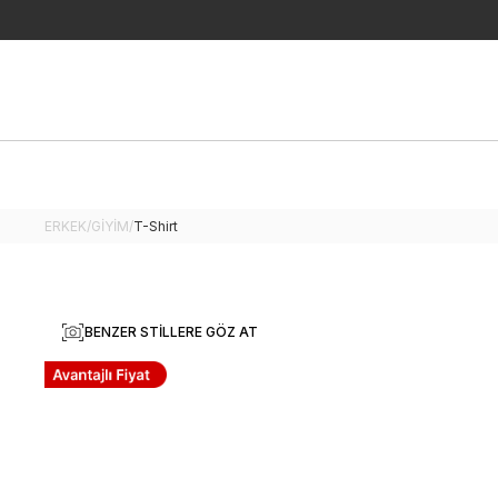
ERKEK
/
GİYİM
/
T-Shirt
BENZER STILLERE GÖZ AT