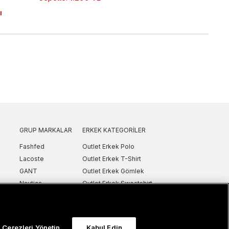
ı
GRUP MARKALAR
ERKEK KATEGORILER
Fashfed
Outlet Erkek Polo
Lacoste
Outlet Erkek T-Shirt
GANT
Outlet Erkek Gömlek
Nautica
Outlet Erkek Sweatshirt
SuperStep
Outlet Erkek Eşofman
Converse
Outlet Erkek Yelek
Intersport
Outlet Erkek Mont & Ceket
Çerezleri Yönetin
Kabul Edin