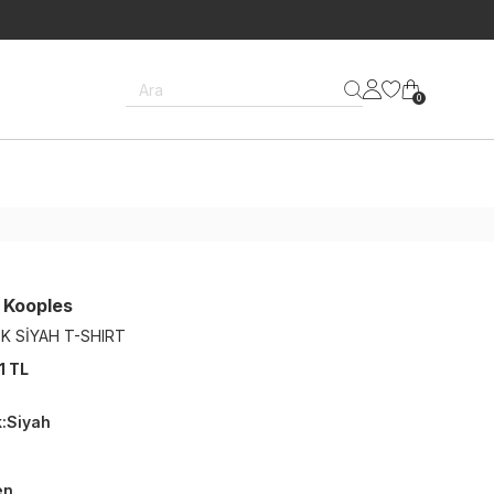
Ara
0
 Kooples
K SİYAH T-SHIRT
1 TL
k
:
Siyah
en