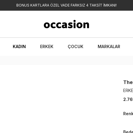
BONUS KARTLARA ÖZEL VADE FARKSIZ 4 TAKSİT İMKANI!
KADIN
ERKEK
ÇOCUK
MARKALAR
The
ERKE
2.76
Ren
Bed