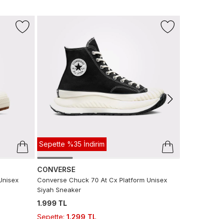
Sepette %
+1 Renk
LACOSTE
L.12.12 Erkek
6.990 TL
3
Sepette
:
3.
Son 10 G
Sepette %35 İndirim
CONVERSE
Unisex
Converse Chuck 70 At Cx Platform Unisex
Siyah Sneaker
1.999 TL
Sepette
:
1.299 TL