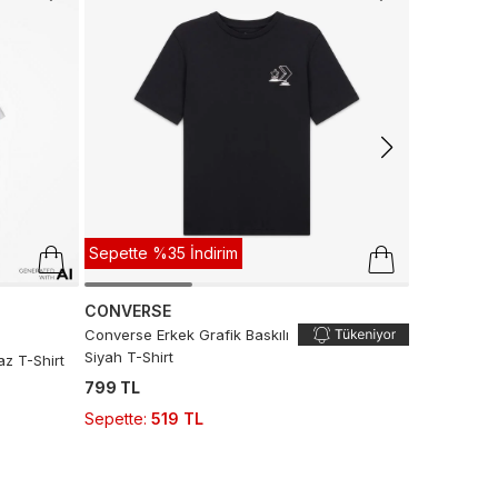
CONVERS
Converse Mo
799 TL
Sepette
:
5
Sepette %35 İndirim
CONVERSE
Converse Erkek Grafik Baskılı
Siyah T-Shirt
z T-Shirt
799 TL
Sepette
:
519 TL
-%43