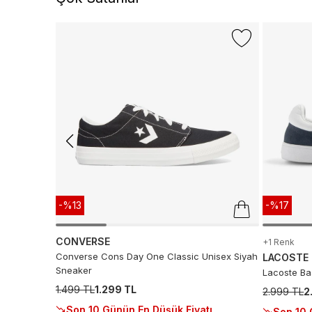
-%13
-%17
CONVERSE
+1 Renk
Converse Cons Day One Classic Unisex Siyah
LACOSTE
Sneaker
Lacoste Ba
1.499 TL
1.299 TL
2.999 TL
2
Son 10 Günün En Düşük Fiyatı
Son 10 