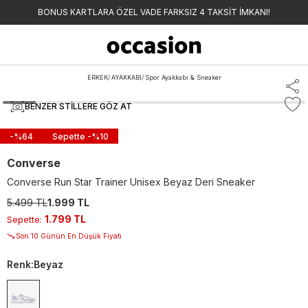
BONUS KARTLARA ÖZEL VADE FARKSIZ 4 TAKSİT İMKANI!
ERKEK
/
AYAKKABI
/
Spor Ayakkabı & Sneaker
BENZER STILLERE GÖZ AT
-%
64
Sepette -%
10
Converse
Converse Run Star Trainer Unisex Beyaz Deri Sneaker
5.499 TL
1.999 TL
1.799 TL
Sepette
:
Son 10 Günün En Düşük Fiyatı
Renk
:
Beyaz