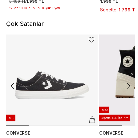
5.499 TL
1.999 TL
1.999 TL
Son 10 Günün En Düşük Fiyatı
Sepette
:
1.799 TL
Çok Satanlar
-%50
-%13
Sepette %30 İndirim
CONVERSE
CONVERSE