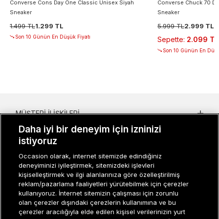
Converse Cons Day One Classic Unisex Siyah
Converse Chuck 70 De
Sneaker
Sneaker
1.499 TL
1.299 TL
5.999 TL
2.999 TL
Son 10 Günün En Düşük Fiyatı
Sepette
:
2.099 TL
Son 10 Günün En Düşü
MÜŞTERI İLIŞKILERI
Daha iyi bir deneyim için izninizi
KURUMSAL
istiyoruz
KADIN KATEGORILER
Occasion olarak, internet sitemizde edindiğiniz
deneyiminizi iyileştirmek, sitemizdeki işlevleri
GRUP MARKALAR
kişiselleştirmek ve ilgi alanlarınıza göre özelleştirilmiş
reklam/pazarlama faaliyetleri yürütebilmek için çerezler
ERKEK KATEGORILER
kullanıyoruz. İnternet sitemizin çalışması için zorunlu
olan çerezler dışındaki çerezlerin kullanımına ve bu
çerezler aracılığıyla elde edilen kişisel verilerinizin yurt