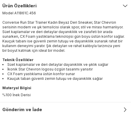
Ürün Özellikleri
Model
A11861C
.
456
Converse Run Star Trainer Kadın Beyaz Deri Sneaker, Star Chevron
serisinin modern ve şık temsilcisi olarak spor, stil ve mirası harmanlıyor.
Süet kaplamalar ve deri detaylar dayanıklılık ve zarafeti bir arada
sunarken, CX Foam yastıklama teknolojisi gün boyu üstün konfor sağlar.
Kauçuk tabanı ise güvenli zemin tutuşu ve dayanıklılık sunarak rahat bir
kullanım deneyimi yaratır. Şık detayları ve rahat kalıbıyla tarzınıza yeni
bir boyut katmak için ideal bir model.
Teknik Özellikler
Süet kaplamalar ve deri detaylar dayanıklılık ve şıklık sağlar
İkonik Star Chevron logosu özgün tasarımı yansıtır
CX Foam yastıklama üstün konfor sunar
Kauçuk taban güvenli zemin tutuşu ve dayanıklılık sağlar
Materyal Bilgisi
%100 İnek Derisi
Gönderim ve İade