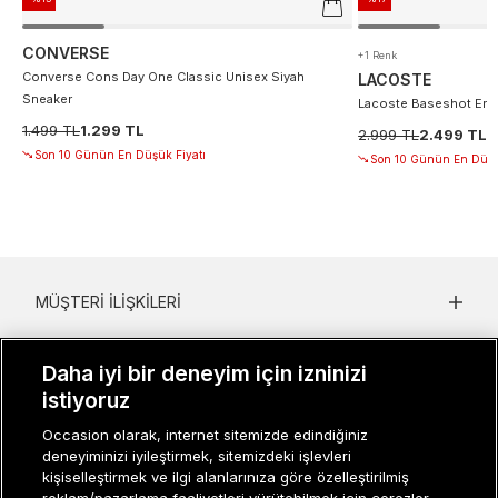
CONVERSE
+1 Renk
Converse Cons Day One Classic Unisex Siyah
LACOSTE
Sneaker
Lacoste Baseshot Erke
1.499 TL
1.299 TL
2.999 TL
2.499 TL
Son 10 Günün En Düşük Fiyatı
Son 10 Günün En Düşü
MÜŞTERI İLIŞKILERI
KURUMSAL
Daha iyi bir deneyim için izninizi
KADIN KATEGORILER
istiyoruz
Occasion olarak, internet sitemizde edindiğiniz
GRUP MARKALAR
deneyiminizi iyileştirmek, sitemizdeki işlevleri
kişiselleştirmek ve ilgi alanlarınıza göre özelleştirilmiş
ERKEK KATEGORILER