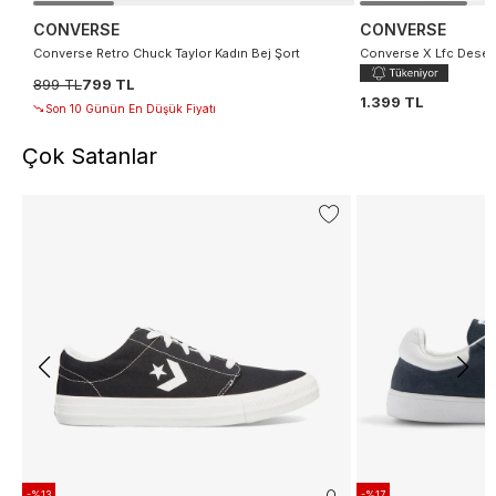
CONVERSE
CONVERSE
Converse Retro Chuck Taylor Kadın Bej Şort
Converse X Lfc Desenl
899 TL
799 TL
1.399 TL
Son 10 Günün En Düşük Fiyatı
Çok Satanlar
-%13
-%17