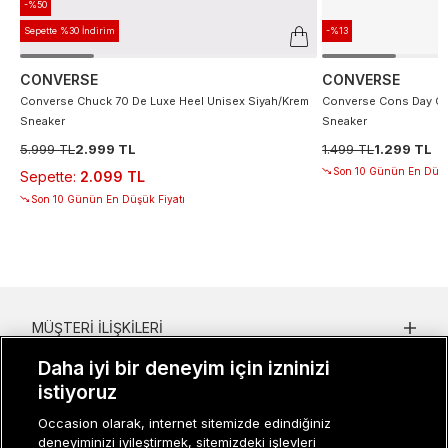
-%50
Sepette %30 İndirim
-%13
CONVERSE
CONVERSE
Converse Chuck 70 De Luxe Heel Unisex Siyah/Krem
Converse Cons Day On
Sneaker
Sneaker
5.999 TL
2.999 TL
1.499 TL
1.299 TL
Son 10 Günün En Düşü
Sepette
:
2.099 TL
Son 10 Günün En Düşük Fiyatı
MÜŞTERI İLIŞKILERI
Daha iyi bir deneyim için izninizi
KURUMSAL
istiyoruz
KADIN KATEGORILER
Occasion olarak, internet sitemizde edindiğiniz
deneyiminizi iyileştirmek, sitemizdeki işlevleri