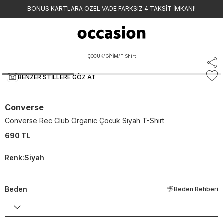
BONUS KARTLARA ÖZEL VADE FARKSIZ 4 TAKSİT İMKANI!
ÇOCUK
/
GİYİM
/
T-Shirt
BENZER STILLERE GÖZ AT
Converse
Converse Rec Club Organic Çocuk Siyah T-Shirt
690 TL
Renk
:
Siyah
Beden
Beden Rehberi