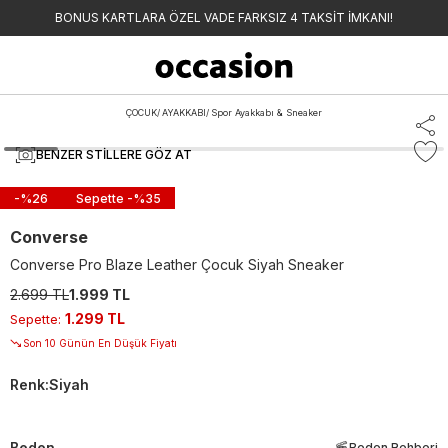
BONUS KARTLARA ÖZEL VADE FARKSIZ 4 TAKSİT İMKANI!
ÇOCUK
/
AYAKKABI
/
Spor Ayakkabı & Sneaker
BENZER STILLERE GÖZ AT
-%
26
Sepette -%
35
Converse
Converse Pro Blaze Leather Çocuk Siyah Sneaker
2.699 TL
1.999 TL
1.299 TL
Sepette
:
Son 10 Günün En Düşük Fiyatı
Renk
:
Siyah
Beden
Beden Rehberi