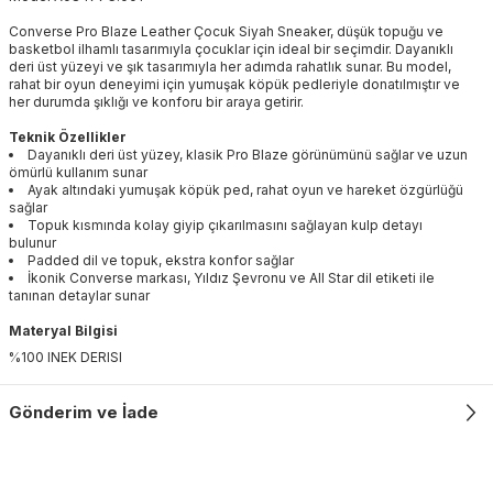
Converse Pro Blaze Leather Çocuk Siyah Sneaker, düşük topuğu ve
basketbol ilhamlı tasarımıyla çocuklar için ideal bir seçimdir. Dayanıklı
deri üst yüzeyi ve şık tasarımıyla her adımda rahatlık sunar. Bu model,
rahat bir oyun deneyimi için yumuşak köpük pedleriyle donatılmıştır ve
her durumda şıklığı ve konforu bir araya getirir.
Teknik Özellikler
Dayanıklı deri üst yüzey, klasik Pro Blaze görünümünü sağlar ve uzun
ömürlü kullanım sunar
Ayak altındaki yumuşak köpük ped, rahat oyun ve hareket özgürlüğü
sağlar
Topuk kısmında kolay giyip çıkarılmasını sağlayan kulp detayı
bulunur
Padded dil ve topuk, ekstra konfor sağlar
İkonik Converse markası, Yıldız Şevronu ve All Star dil etiketi ile
tanınan detaylar sunar
Materyal Bilgisi
%100 INEK DERISI
Gönderim ve İade