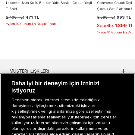
Lacoste Uzun Kollu Bisiklet Yaka Baskılı Çocuk Yeşil
Converse Chuck Taylor A
T-Shirt
Çocuk Sarı Platform S
2.400 TL
1.471 TL
3.599 TL
1.999 TL
Son 10 Günün En Düşük Fiyatı
Sepette
:
1.399 TL
Son 10 Günün En Düşü
MÜŞTERI İLIŞKILERI
Daha iyi bir deneyim için izninizi
KURUMSAL
istiyoruz
KADIN KATEGORILER
Occasion olarak, internet sitemizde edindiğiniz
deneyiminizi iyileştirmek, sitemizdeki işlevleri
GRUP MARKALAR
kişiselleştirmek ve ilgi alanlarınıza göre özelleştirilmiş
reklam/pazarlama faaliyetleri yürütebilmek için çerezler
ERKEK KATEGORILER
kullanıyoruz. İnternet sitemizin çalışması için zorunlu
olan çerezler dışındaki çerezlerin kullanımına ve bu
çerezler aracılığıyla elde edilen kişisel verilerinizin yurt