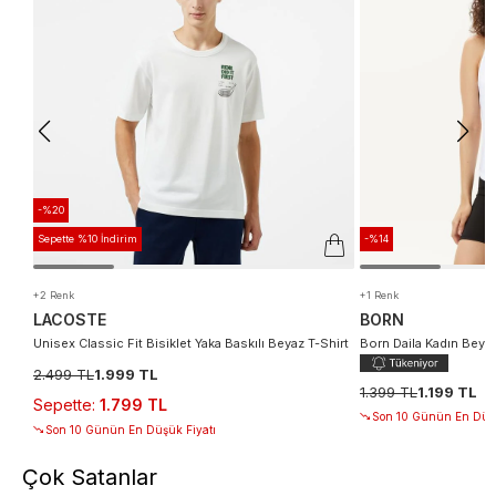
-%20
Sepette %10 İndirim
-%14
+2 Renk
+1 Renk
LACOSTE
BORN
Unisex Classic Fit Bisiklet Yaka Baskılı Beyaz T-Shirt
Born Daila Kadın Beyaz
2.499 TL
1.999 TL
1.399 TL
1.199 TL
Sepette
:
1.799 TL
Son 10 Günün En Düşü
Son 10 Günün En Düşük Fiyatı
Çok Satanlar