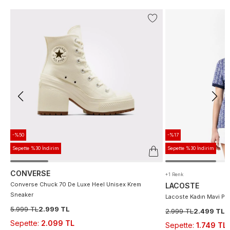
-%50
-%17
Sepette %30 İndirim
Sepette %30 İndirim
CONVERSE
+1 Renk
Converse Chuck 70 De Luxe Heel Unisex Krem
LACOSTE
Sneaker
Lacoste Kadın Mavi Po
5.999 TL
2.999 TL
2.999 TL
2.499 TL
Sepette
:
2.099 TL
Sepette
:
1.749 TL