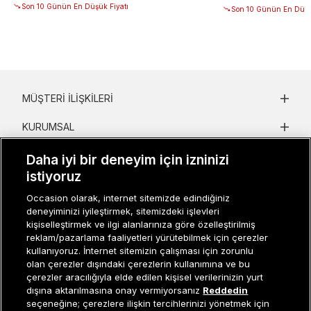
Son 10 Günün En Düşük Fiyatı
Son 10 Günün En Düşü
MÜŞTERI İLIŞKILERI
KURUMSAL
KADIN KATEGORILER
Daha iyi bir deneyim için izninizi
istiyoruz
GRUP MARKALAR
Occasion olarak, internet sitemizde edindiğiniz
deneyiminizi iyileştirmek, sitemizdeki işlevleri
ERKEK KATEGORILER
kişiselleştirmek ve ilgi alanlarınıza göre özelleştirilmiş
reklam/pazarlama faaliyetleri yürütebilmek için çerezler
kullanıyoruz. İnternet sitemizin çalışması için zorunlu
Müşteri İlişkileri
0 850 800 01 20
olan çerezler dışındaki çerezlerin kullanımına ve bu
çerezler aracılığıyla elde edilen kişisel verilerinizin yurt
dışına aktarılmasına onay vermiyorsanız
Reddedin
seçeneğine; çerezlere ilişkin tercihlerinizi yönetmek için