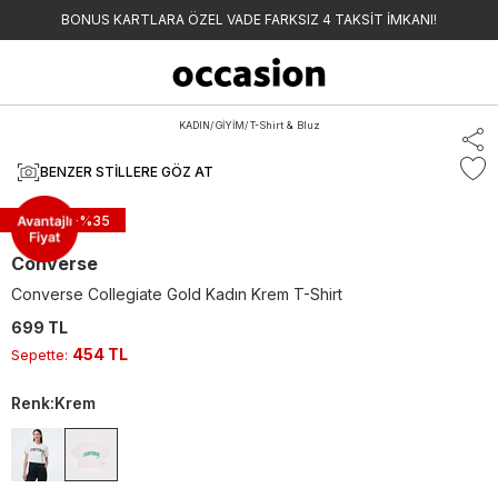
BONUS KARTLARA ÖZEL VADE FARKSIZ 4 TAKSİT İMKANI!
KADIN
/
GİYİM
/
T-Shirt & Bluz
BENZER STILLERE GÖZ AT
Sepette -%
35
Converse
Converse Collegiate Gold Kadın Krem T-Shirt
699 TL
454 TL
Sepette
:
Renk
:
Krem