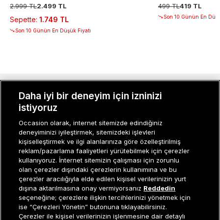
2.999 TL
2.499 TL
499 TL
419 TL
Son 10 Günün En Düşü
Sepette
:
1.749 TL
Son 10 Günün En Düşük Fiyatı
MÜŞTERI İLIŞKILERI
Daha iyi bir deneyim için izninizi
istiyoruz
KURUMSAL
Occasion olarak, internet sitemizde edindiğiniz
deneyiminizi iyileştirmek, sitemizdeki işlevleri
KADIN KATEGORILER
kişiselleştirmek ve ilgi alanlarınıza göre özelleştirilmiş
reklam/pazarlama faaliyetleri yürütebilmek için çerezler
GRUP MARKALAR
kullanıyoruz. İnternet sitemizin çalışması için zorunlu
olan çerezler dışındaki çerezlerin kullanımına ve bu
ERKEK KATEGORILER
çerezler aracılığıyla elde edilen kişisel verilerinizin yurt
dışına aktarılmasına onay vermiyorsanız
Reddedin
seçeneğine; çerezlere ilişkin tercihlerinizi yönetmek için
ise “Çerezleri Yönetin” butonuna tıklayabilirsiniz.
Müşteri İlişkileri
0 850 800 01 20
Çerezler ile kişisel verilerinizin işlenmesine dair detaylı