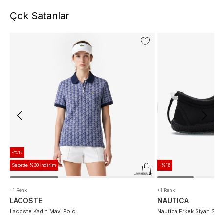
Çok Satanlar
-%17
Sepette %30 İndirim
-%16
+1 Renk
+1 Renk
LACOSTE
NAUTICA
Lacoste Kadın Mavi Polo
Nautica Erkek Siyah S