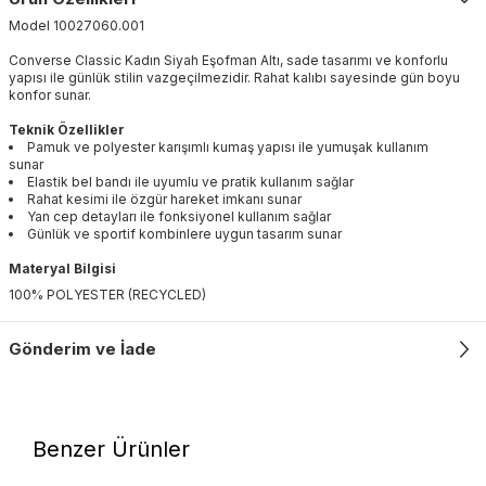
Model
10027060
.
001
Converse Classic Kadın Siyah Eşofman Altı, sade tasarımı ve konforlu
yapısı ile günlük stilin vazgeçilmezidir. Rahat kalıbı sayesinde gün boyu
konfor sunar.
Teknik Özellikler
Pamuk ve polyester karışımlı kumaş yapısı ile yumuşak kullanım
sunar
Elastik bel bandı ile uyumlu ve pratik kullanım sağlar
Rahat kesimi ile özgür hareket imkanı sunar
Yan cep detayları ile fonksiyonel kullanım sağlar
Günlük ve sportif kombinlere uygun tasarım sunar
Materyal Bilgisi
100% POLYESTER (RECYCLED)
Gönderim ve İade
Benzer Ürünler