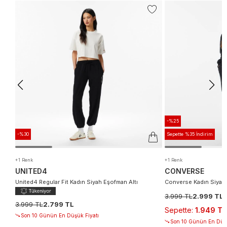
-%25
-%30
Sepette %35 İndirim
+1 Renk
+1 Renk
UNITED4
CONVERSE
United4 Regular Fit Kadın Siyah Eşofman Altı
Converse Kadın Siyah 
3.999 TL
2.999 TL
3.999 TL
2.799 TL
Sepette
:
1.949 TL
Son 10 Günün En Düşük Fiyatı
Son 10 Günün En Düşü