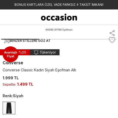
BONUS KARTLARA ÖZEL VADE FARKSIZ 4 TAKSİT İMKANI!
KADIN
/
GİYİM
/
Eşofman
BENZER STILLERE GÖZ AT
Sepette -%
25
Converse
Converse Classic Kadın Siyah Eşofman Altı
1.999 TL
1.499 TL
Sepette
:
Renk
:
Siyah