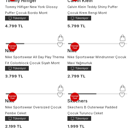
Tommy Hilfiger
Calvin Klein
Tommy Hilfiger New York Glossy
Calvin Klein Teddy Shiny Puffer
Puffer Çocuk Bordo Mont
Çocuk Krem Rengi Mont
4.799 TL
5.799 TL
Nike
Nike
Nike Sportswear All Day Play Therma
Nike Sportswear Windrunner Çocuk
Fit Colorblock Çocuk Siyah Mont
Mavi Yağmurluk
3.799 TL
2.799 TL
Nike
Skechers
Nike Sportswear Oversized Çocuk
Skechers B Outerwear Padded
Pembe Ceket
Çocuk Turuncu Ceket
2.199 TL
1.999 TL