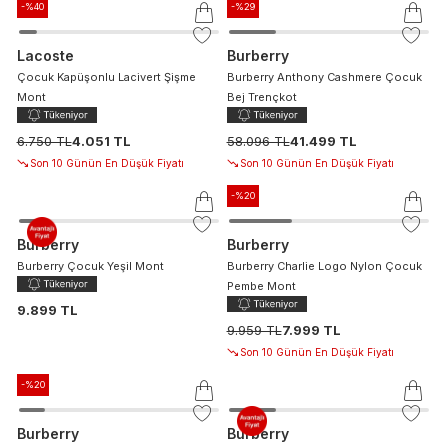
-%
40
-%
29
Lacoste
Burberry
Çocuk Kapüşonlu Lacivert Şişme
Burberry Anthony Cashmere Çocuk
Mont
Bej Trençkot
6.750 TL
4.051 TL
58.096 TL
41.499 TL
Son 10 Günün En Düşük Fiyatı
Son 10 Günün En Düşük Fiyatı
-%
20
Burberry
Burberry
Burberry Çocuk Yeşil Mont
Burberry Charlie Logo Nylon Çocuk
Pembe Mont
9.899 TL
9.959 TL
7.999 TL
Son 10 Günün En Düşük Fiyatı
-%
20
Burberry
Burberry