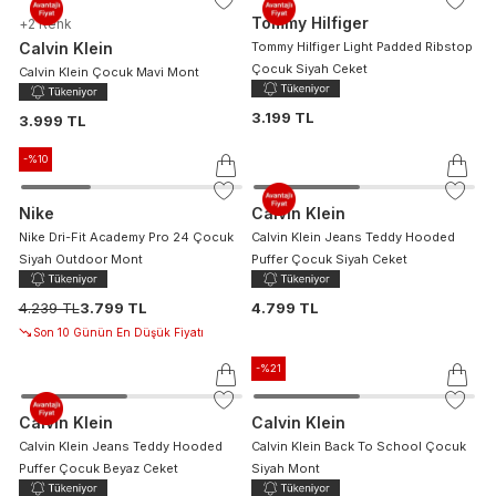
Tommy Hilfiger
+
2
Renk
Calvin Klein
Tommy Hilfiger Light Padded Ribstop
Çocuk Siyah Ceket
Calvin Klein Çocuk Mavi Mont
3.199 TL
3.999 TL
-%
10
Nike
Calvin Klein
Nike Dri-Fit Academy Pro 24 Çocuk
Calvin Klein Jeans Teddy Hooded
Siyah Outdoor Mont
Puffer Çocuk Siyah Ceket
4.239 TL
3.799 TL
4.799 TL
Son 10 Günün En Düşük Fiyatı
-%
21
Calvin Klein
Calvin Klein
Calvin Klein Jeans Teddy Hooded
Calvin Klein Back To School Çocuk
Puffer Çocuk Beyaz Ceket
Siyah Mont