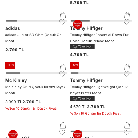
5.799 TL
adidas
Tommy Hilfiger
adidas Junior SD Glam Çocuk Gri
Tommy Hilfiger Essential Down Fur
Mont
Hood Çocuk Pembe Mont
2.799 TL
4.799 TL
-%
30
-%
19
Mc Kinley
Tommy Hilfiger
Mc Kinley Gruti Çocuk Kırmızı Kayak
Tommy Hilfiger Lightweight Çocuk
Montu
Beyaz Puffer Mont
3.999 TL
2.799 TL
4.679 TL
3.799 TL
Son 10 Günün En Düşük Fiyatı
Son 10 Günün En Düşük Fiyatı