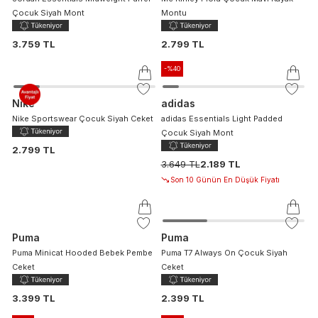
Çocuk Siyah Mont
Montu
3.759 TL
2.799 TL
-%
40
Nike
adidas
Nike Sportswear Çocuk Siyah Ceket
adidas Essentials Light Padded
Çocuk Siyah Mont
2.799 TL
3.649 TL
2.189 TL
Son 10 Günün En Düşük Fiyatı
Puma
Puma
Puma Minicat Hooded Bebek Pembe
Puma T7 Always On Çocuk Siyah
Ceket
Ceket
3.399 TL
2.399 TL