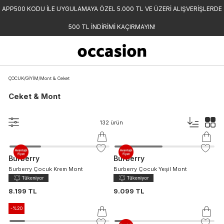
APP500 KODU İLE UYGULAMAYA ÖZEL 5.000 TL VE ÜZERİ ALIŞVERİŞLERDE
500 TL İNDİRİMİ KAÇIRMAYIN!
ÇOCUK
/
GİYİM
/
Mont & Ceket
Ceket & Mont
132
ürün
Burberry
Burberry
Burberry Çocuk Krem Mont
Burberry Çocuk Yeşil Mont
8.199 TL
9.099 TL
-%
20