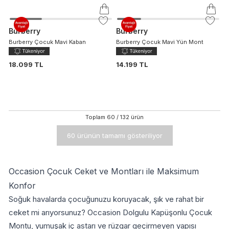
Burberry
Burberry
Burberry Çocuk Mavi Kaban
Burberry Çocuk Mavi Yün Mont
18.099 TL
14.199 TL
Toplam
60
/
132
ürün
60 ürünün tamamı gösteriliyor
Occasion Çocuk Ceket ve Montları ile Maksimum
Konfor
Soğuk havalarda çocuğunuzu koruyacak, şık ve rahat bir
ceket mi arıyorsunuz? Occasion Dolgulu Kapüşonlu Çocuk
Montu, yumuşak iç astarı ve rüzgar geçirmeyen yapısı