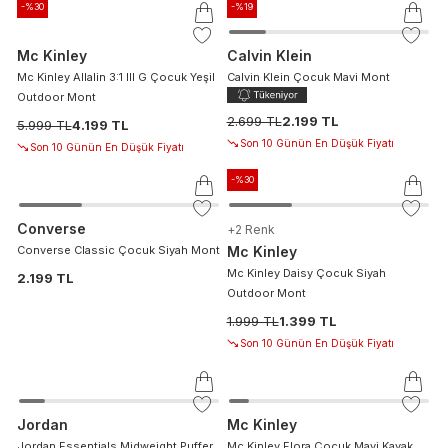
-%
30
-%
19
Mc Kinley
Calvin Klein
Mc Kinley Allalin 3:1 III G Çocuk Yeşil
Calvin Klein Çocuk Mavi Mont
Outdoor Mont
2.699 TL
2.199 TL
5.999 TL
4.199 TL
Son 10 Günün En Düşük Fiyatı
Son 10 Günün En Düşük Fiyatı
-%
30
Converse
+
2
Renk
Converse Classic Çocuk Siyah Mont
Mc Kinley
Mc Kinley Daisy Çocuk Siyah
2.199 TL
Outdoor Mont
1.999 TL
1.399 TL
Son 10 Günün En Düşük Fiyatı
Jordan
Mc Kinley
Jordan Essentials Midweight Puffer
Mc Kinley Flora Çocuk Mavi Kayak