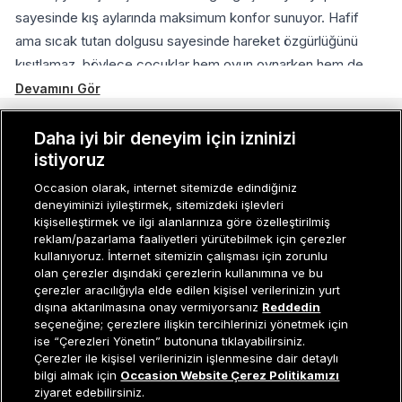
sayesinde kış aylarında maksimum konfor sunuyor. Hafif
ama sıcak tutan dolgusu sayesinde hareket özgürlüğünü
kısıtlamaz, böylece çocuklar hem oyun oynarken hem de
dışarıda vakit geçirirken rahat eder. Fermuarlı ve pratik
Devamını Gör
tasarımı sayesinde kolayca giyilip çıkarılabilen bu mont, suya
dayanıklı dış yüzeyiyle ani yağmurlara karşı da koruma sağlar.
MÜŞTERI İLIŞKILERI
Daha iyi bir deneyim için izninizi
Occasion’ın kaliteli ve dayanıklı mont koleksiyonunu
istiyoruz
KURUMSAL
keşfedin, çocuğunuz her mevsimde şıklık ve sıcaklığı bir
Occasion olarak, internet sitemizde edindiğiniz
arada yaşasın!
deneyiminizi iyileştirmek, sitemizdeki işlevleri
KADIN KATEGORILER
kişiselleştirmek ve ilgi alanlarınıza göre özelleştirilmiş
Farklı Mevsimlere Uygun Çocuk Ceket Modelleri
reklam/pazarlama faaliyetleri yürütebilmek için çerezler
GRUP MARKALAR
Çocuklar için ceket seçerken mevsim koşullarına uygun
kullanıyoruz. İnternet sitemizin çalışması için zorunlu
olan çerezler dışındaki çerezlerin kullanımına ve bu
modelleri tercih etmek, onların hem konforlu hem de sağlıklı
ERKEK KATEGORILER
çerezler aracılığıyla elde edilen kişisel verilerinizin yurt
kalmasını sağlar. Her mevsimde farklı ihtiyaçlar ön plana
dışına aktarılmasına onay vermiyorsanız
Reddedin
çıktığı için, doğru ceket seçimi büyük önem taşır. İşte
seçeneğine; çerezlere ilişkin tercihlerinizi yönetmek için
ise “Çerezleri Yönetin” butonuna tıklayabilirsiniz.
mevsime göre çocuk ceket modelleri:
Müşteri İlişkileri
0 850 800 01 20
Çerezler ile kişisel verilerinizin işlenmesine dair detaylı
İlkbahar İçin Hafif ve Nefes Alabilen Ceketler
bilgi almak için
Occasion Website Çerez Politikamızı
ziyaret edebilirsiniz.
İlkbahar aylarında havalar ısınmaya başlasa da ani sıcaklık