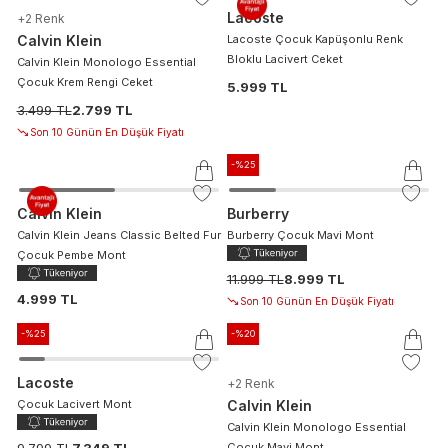
Lacoste
+
2
Renk
Calvin Klein
Lacoste Çocuk Kapüşonlu Renk
Bloklu Lacivert Ceket
Calvin Klein Monologo Essential
Çocuk Krem Rengi Ceket
5.999 TL
3.499 TL
2.799 TL
Son 10 Günün En Düşük Fiyatı
-%
25
Calvin Klein
Burberry
Calvin Klein Jeans Classic Belted Fur
Burberry Çocuk Mavi Mont
Çocuk Pembe Mont
11.999 TL
8.999 TL
4.999 TL
Son 10 Günün En Düşük Fiyatı
-%
25
-%
20
Lacoste
+
2
Renk
Çocuk Lacivert Mont
Calvin Klein
Calvin Klein Monologo Essential
9.799 TL
7.349 TL
Çocuk Mavi Mont