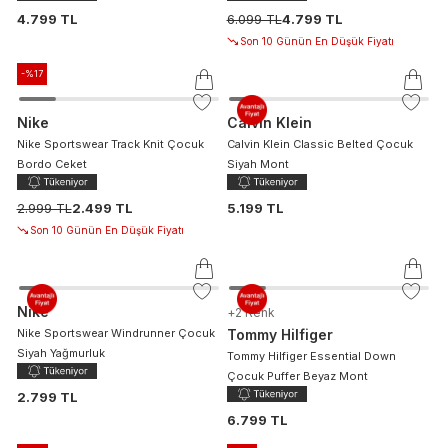
4.799 TL
6.099 TL
4.799 TL
Son 10 Günün En Düşük Fiyatı
-%
17
Nike
Calvin Klein
Nike Sportswear Track Knit Çocuk
Calvin Klein Classic Belted Çocuk
Bordo Ceket
Siyah Mont
2.999 TL
2.499 TL
5.199 TL
Son 10 Günün En Düşük Fiyatı
Nike
+
2
Renk
Nike Sportswear Windrunner Çocuk
Tommy Hilfiger
Siyah Yağmurluk
Tommy Hilfiger Essential Down
Çocuk Puffer Beyaz Mont
2.799 TL
6.799 TL