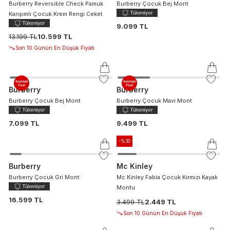
Burberry Reversible Check Pamuk
Burberry Çocuk Bej Mont
Karışımlı Çocuk Krem Rengi Ceket
9.099 TL
13.199 TL
10.599 TL
Son 10 Günün En Düşük Fiyatı
Burberry
Burberry
Burberry Çocuk Bej Mont
Burberry Çocuk Mavi Mont
7.099 TL
9.499 TL
-%
30
Burberry
Mc Kinley
Burberry Çocuk Gri Mont
Mc Kinley Fabia Çocuk Kırmızı Kayak
Montu
16.599 TL
3.499 TL
2.449 TL
Son 10 Günün En Düşük Fiyatı