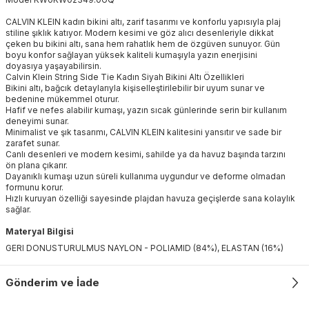
CALVIN KLEIN kadın bikini altı, zarif tasarımı ve konforlu yapısıyla plaj
stiline şıklık katıyor. Modern kesimi ve göz alıcı desenleriyle dikkat
çeken bu bikini altı, sana hem rahatlık hem de özgüven sunuyor. Gün
boyu konfor sağlayan yüksek kaliteli kumaşıyla yazın enerjisini
doyasıya yaşayabilirsin.
Calvin Klein String Side Tie Kadın Siyah Bikini Altı Özellikleri
Bikini altı, bağcık detaylarıyla kişiselleştirilebilir bir uyum sunar ve
bedenine mükemmel oturur.
Hafif ve nefes alabilir kumaşı, yazın sıcak günlerinde serin bir kullanım
deneyimi sunar.
Minimalist ve şık tasarımı, CALVIN KLEIN kalitesini yansıtır ve sade bir
zarafet sunar.
Canlı desenleri ve modern kesimi, sahilde ya da havuz başında tarzını
ön plana çıkarır.
Dayanıklı kumaşı uzun süreli kullanıma uygundur ve deforme olmadan
formunu korur.
Hızlı kuruyan özelliği sayesinde plajdan havuza geçişlerde sana kolaylık
sağlar.
Materyal Bilgisi
GERI DONUSTURULMUS NAYLON - POLIAMID (84%), ELASTAN (16%)
Gönderim ve İade