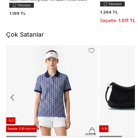
1.264 TL
1.199 TL
Sepette
:
1.011 TL
Çok Satanlar
-%17
Sepette %30 İndirim
-%16