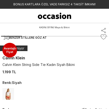
BONUS KARTLARA ÖZEL VADE FARKSIZ 4 TAKSİT İMKANI!
KADIN
/
GİYİM
/
Mayo & Bikini
BENZER STILLERE GÖZ AT
Calvin Klein
Calvin Klein String Side Tie Kadın Siyah Bikini
1.199 TL
Renk
:
Siyah