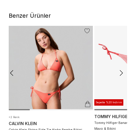
Benzer Ürünler
Sepette %20 İndirim
TOMMY HILFIGER
+2 Renk
Tommy Hilfiger Banana
CALVIN KLEIN
Mayo & Bikini
Calvin Klein String Side Tie Kadın Pembe Bikini