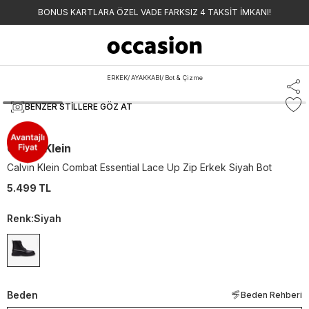
BONUS KARTLARA ÖZEL VADE FARKSIZ 4 TAKSİT İMKANI!
ERKEK
/
AYAKKABI
/
Bot & Çizme
BENZER STILLERE GÖZ AT
Calvin Klein
Calvin Klein Combat Essential Lace Up Zip Erkek Siyah Bot
5.499 TL
Renk
:
Siyah
Beden
Beden Rehberi