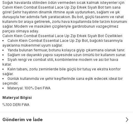
Soğuk havalarda stilinden ödün vermeden sıcak kalmak isteyenler için
Calvin Klein Combat Essential Lace Up Zip Erkek Siyah Bot tam sana
göre! Şehir hayatının dinamik ritmine ayak uydururken, sağlam ve şık
duruşuyla her adımda fark yaratacaksın. Bu bot, güçlü tasarımı ve rahat
kullanımı bir araya getirerek, zorlu hava koşullarında bile tarzını korumanı
sağlar. Modern ve maskülen çizgileriyle gardırobunun vazgeçilmez
parçası olmaya aday.
Calvin Klein Combat Essential Lace Up Zip Erkek Siyah Bot Özellikleri
Calvin Klein Combat Essential Lace Up Zip Bot, bağcıklı tasarımıyla
ayaklarına mükemmel uyum sağlar.
Yanda bulunan fermuar, botunu kolayca giyip çıkarmana olanak tanır.
Sağlam ve dayanıklı yapısı sayesinde uzun ömürlü bir kullanım sunar.
Siyah rengi ve combat stili, kombinlerine modern ve asi bir hava
katar.
Kalın tabanı, zorlu zeminlerde bile güçlü bir tutuş ve ekstra konfor
sağlar.
Günlük kullanımda ve şehir keşiflerinde sana eşlik edecek ideal bir
seçimdir.
Materyal: 100% Deri FWA
Materyal Bilgisi
%100 DERI FWA
Gönderim ve İade