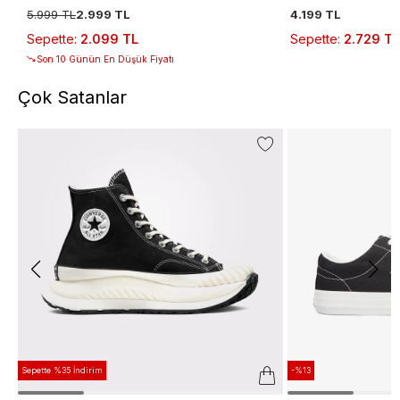
5.999 TL
2.999 TL
4.199 TL
Sepette
:
2.099 TL
Sepette
:
2.729 TL
Son 10 Günün En Düşük Fiyatı
Çok Satanlar
Sepette %35 İndirim
-%13