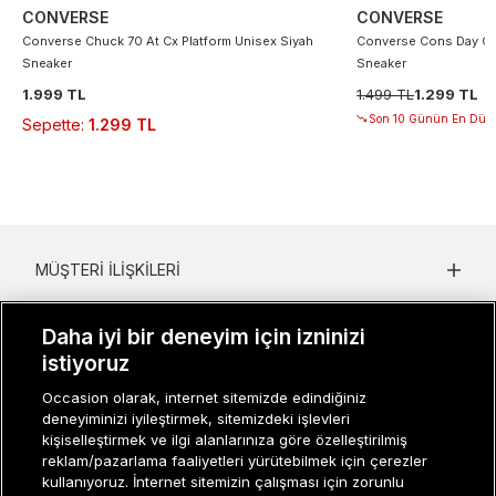
CONVERSE
CONVERSE
Converse Chuck 70 At Cx Platform Unisex Siyah
Converse Cons Day On
Sneaker
Sneaker
1.999 TL
1.499 TL
1.299 TL
Son 10 Günün En Düşü
Sepette
:
1.299 TL
MÜŞTERI İLIŞKILERI
KURUMSAL
Daha iyi bir deneyim için izninizi
istiyoruz
KADIN KATEGORILER
Occasion olarak, internet sitemizde edindiğiniz
GRUP MARKALAR
deneyiminizi iyileştirmek, sitemizdeki işlevleri
kişiselleştirmek ve ilgi alanlarınıza göre özelleştirilmiş
ERKEK KATEGORILER
reklam/pazarlama faaliyetleri yürütebilmek için çerezler
kullanıyoruz. İnternet sitemizin çalışması için zorunlu