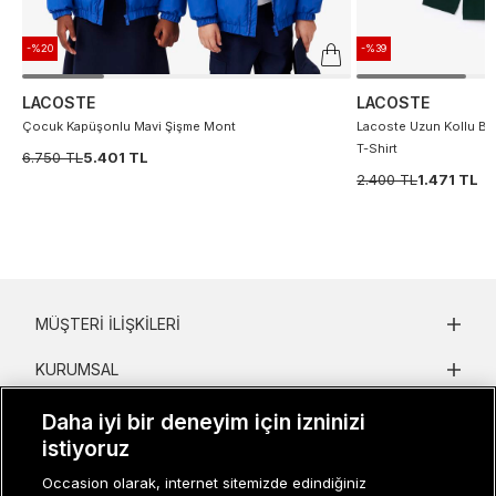
-%20
-%39
LACOSTE
LACOSTE
Çocuk Kapüşonlu Mavi Şişme Mont
Lacoste Uzun Kollu Bis
T-Shirt
6.750 TL
5.401 TL
2.400 TL
1.471 TL
MÜŞTERI İLIŞKILERI
KURUMSAL
KADIN KATEGORILER
Daha iyi bir deneyim için izninizi
istiyoruz
GRUP MARKALAR
Occasion olarak, internet sitemizde edindiğiniz