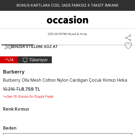
BONUS KARTLARA ÖZEL VADE FARKSIZ 4 TAKSİT İMKANI!
ÇOCUK
/
GİYİM
/
Kazak & Hırka
BENZER STILLERE GÖZ AT
-%
14
Burberry
Burberry Olla Mesh Cotton Nylon Cardigan Çocuk Kırmızı Hırka
10.216 TL
8.759 TL
Son 10 Günün En Düşük Fiyatı
Renk
:
Kırmızı
Beden