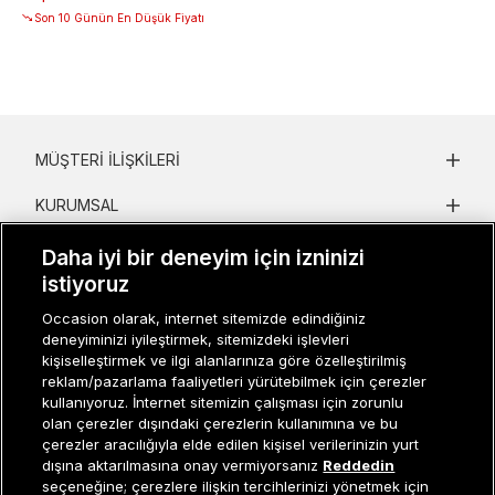
Son 10 Günün En Düşük Fiyatı
MÜŞTERI İLIŞKILERI
KURUMSAL
KADIN KATEGORILER
Daha iyi bir deneyim için izninizi
istiyoruz
GRUP MARKALAR
Occasion olarak, internet sitemizde edindiğiniz
deneyiminizi iyileştirmek, sitemizdeki işlevleri
ERKEK KATEGORILER
kişiselleştirmek ve ilgi alanlarınıza göre özelleştirilmiş
reklam/pazarlama faaliyetleri yürütebilmek için çerezler
kullanıyoruz. İnternet sitemizin çalışması için zorunlu
Müşteri İlişkileri
0 850 800 01 20
olan çerezler dışındaki çerezlerin kullanımına ve bu
çerezler aracılığıyla elde edilen kişisel verilerinizin yurt
dışına aktarılmasına onay vermiyorsanız
Reddedin
seçeneğine; çerezlere ilişkin tercihlerinizi yönetmek için