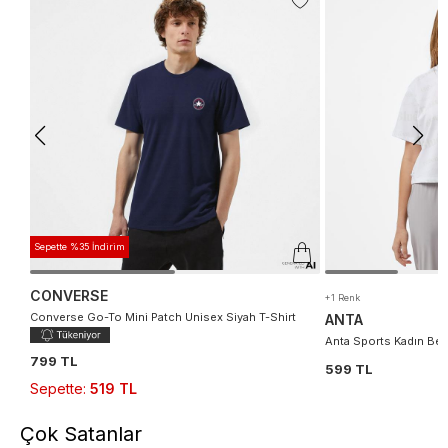
Sepette %35 İndirim
CONVERSE
+1 Renk
Converse Go-To Mini Patch Unisex Siyah T-Shirt
ANTA
Anta Sports Kadın Bey
799 TL
599 TL
Sepette
:
519 TL
Çok Satanlar