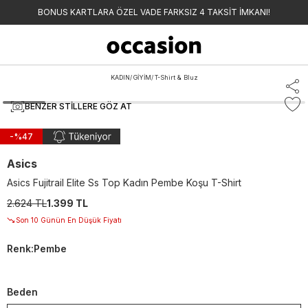
BONUS KARTLARA ÖZEL VADE FARKSIZ 4 TAKSİT İMKANI!
KADIN
/
GİYİM
/
T-Shirt & Bluz
BENZER STILLERE GÖZ AT
-%
47
Asics
Asics Fujitrail Elite Ss Top Kadın Pembe Koşu T-Shirt
2.624 TL
1.399 TL
Son 10 Günün En Düşük Fiyatı
Renk
:
Pembe
Beden