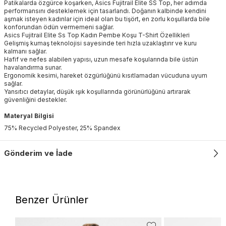
Patikalarda özgürce koşarken, Asics Fujitrail Elite SS Top, her adımda
performansını desteklemek için tasarlandı. Doğanın kalbinde kendini
aşmak isteyen kadınlar için ideal olan bu tişört, en zorlu koşullarda bile
konforundan ödün vermemeni sağlar.
Asics Fujitrail Elite Ss Top Kadın Pembe Koşu T-Shirt Özellikleri
Gelişmiş kumaş teknolojisi sayesinde teri hızla uzaklaştırır ve kuru
kalmanı sağlar.
Hafif ve nefes alabilen yapısı, uzun mesafe koşularında bile üstün
havalandırma sunar.
Ergonomik kesimi, hareket özgürlüğünü kısıtlamadan vücuduna uyum
sağlar.
Yansıtıcı detaylar, düşük ışık koşullarında görünürlüğünü artırarak
güvenliğini destekler.
Materyal Bilgisi
75% Recycled Polyester, 25% Spandex
Gönderim ve İade
Benzer Ürünler