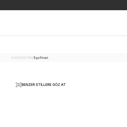
KADIN
/
GİYİM
/
Eşofman
BENZER STILLERE GÖZ AT