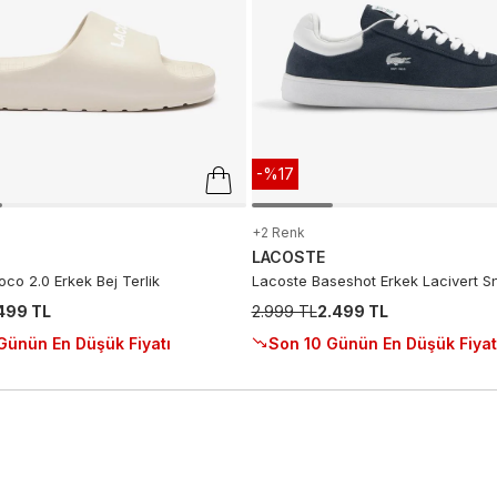
-%17
+2 Renk
LACOSTE
co 2.0 Erkek Bej Terlik
Lacoste Baseshot Erkek Lacivert S
.499 TL
2.999 TL
2.499 TL
Günün En Düşük Fiyatı
Son 10 Günün En Düşük Fiyat