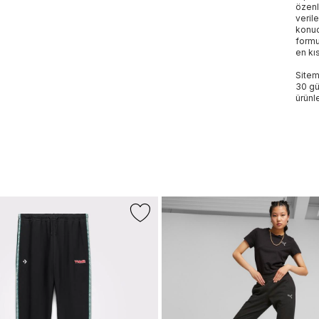
özenl
veril
konud
formu
en kı
Sitem
30 gü
ürünle