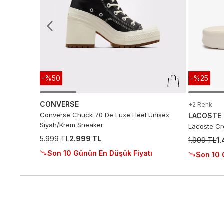
-%50
-%25
CONVERSE
+2 Renk
Converse Chuck 70 De Luxe Heel Unisex
LACOSTE
Siyah/Krem Sneaker
Lacoste Cro
5.999 TL
2.999 TL
1.999 TL
1
Son 10 Günün En Düşük Fiyatı
Son 10 