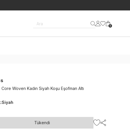
Ara
0
cs
s Core Woven Kadın Siyah Koşu Eşofman Altı
k
:
Siyah
Tükendi