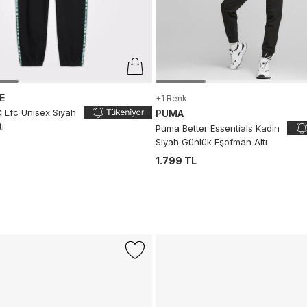
E
+1 Renk
 Lfc Unisex Siyah
PUMA
ı
Puma Better Essentials Kadın
Siyah Günlük Eşofman Altı
1.799 TL