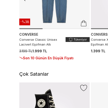
-%38
CONVERSE
CONVERS
Converse Classic Unisex
Converse X
Lacivert Eşofman Altı
Eşofman Alt
3.199 TL
1.999 TL
1.399 TL
Son 10 Günün En Düşük Fiyatı
Çok Satanlar