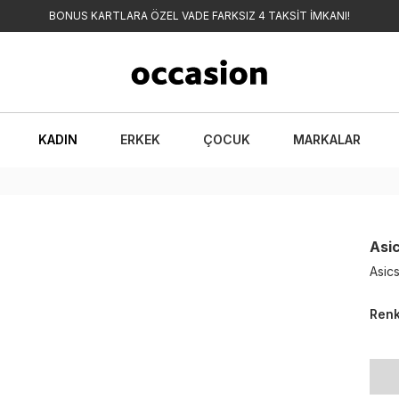
BONUS KARTLARA ÖZEL VADE FARKSIZ 4 TAKSİT İMKANI!
KADIN
ERKEK
ÇOCUK
MARKALAR
Asi
Asic
Ren