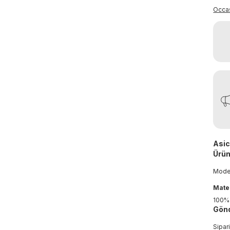
Occa
Asic
Ürün
Mod
Mater
100%
Gönd
Sipar