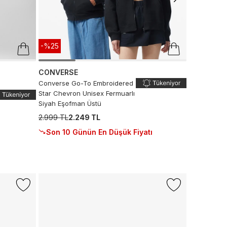
-%25
CONVERSE
Converse Go-To Embroidered
Star Chevron Unisex Fermuarlı
Siyah Eşofman Üstü
2.999 TL
2.249 TL
Son 10 Günün En Düşük Fiyatı
-%50
CONVERS
Converse C
Krem Sneak
5.999 TL
2.