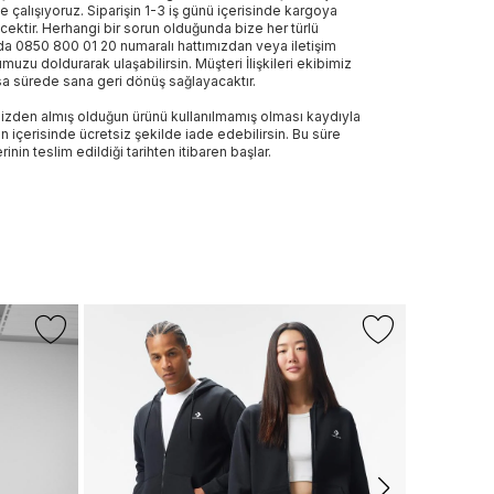
e çalışıyoruz. Siparişin 1-3 iş günü içerisinde kargoya
ecektir. Herhangi bir sorun olduğunda bize her türlü
a 0850 800 01 20 numaralı hattımızdan veya iletişim
muzu doldurarak ulaşabilirsin. Müşteri İlişkileri ekibimiz
sa sürede sana geri dönüş sağlayacaktır.
izden almış olduğun ürünü kullanılmamış olması kaydıyla
n içerisinde ücretsiz şekilde iade edebilirsin. Bu süre
rinin teslim edildiği tarihten itibaren başlar.
CONVERS
Converse Ka
1.599 TL