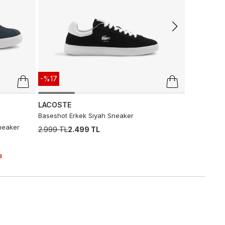
-%17
LACOSTE
Baseshot Erkek Siyah Sneaker
neaker
2.999 TL
2.499 TL
ı