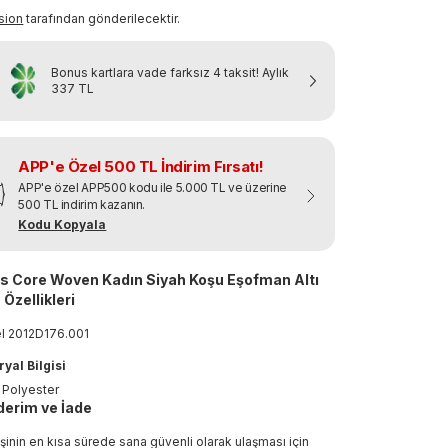
sion
tarafından gönderilecektir.
Bonus kartlara vade farksız 4 taksit!
Aylık
337 TL
APP'e Özel 500 TL İndirim Fırsatı!
APP'e özel APP500 kodu ile 5.000 TL ve üzerine
500 TL indirim kazanın.
Kodu Kopyala
s Core Woven Kadın Siyah Koşu Eşofman Altı
 Özellikleri
el
2012D176
.
001
yal Bilgisi
 Polyester
erim ve İade
işinin en kısa sürede sana güvenli olarak ulaşması için