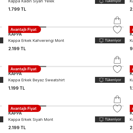
Kappa Kadın Siyah Yelek
K
1.799 TL
2
KAPPA
K
Kappa Erkek Kahverengi Mont
K
2.199 TL
9
KAPPA
K
Kappa Erkek Beyaz Sweatshirt
K
1.199 TL
1
KAPPA
K
Kappa Erkek Siyah Mont
K
2.199 TL
2