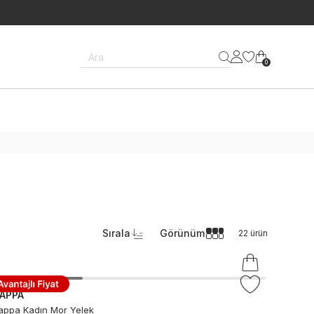
Ara
0
Sırala
Görünüm
22
ürün
APPA
appa Kadın Mor Yelek