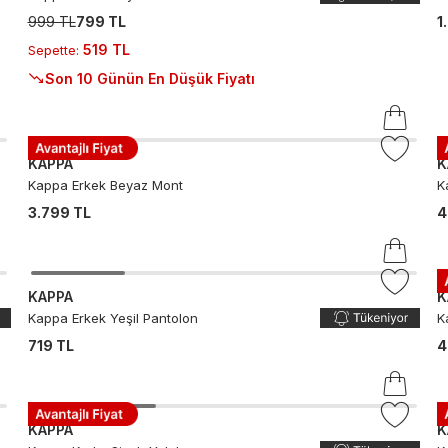
999 TL
799 TL
1
519 TL
Sepette
:
Son 10 Günün En Düşük Fiyatı
KAPPA
K
Kappa Erkek Beyaz Mont
K
3.799 TL
4
KAPPA
K
Kappa Erkek Yeşil Pantolon
K
719 TL
4
KAPPA
K