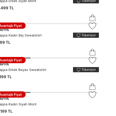
appa Erkek Siyah Mont
.499 TL
APPA
appa Kadın Bej Sweatshirt
99 TL
APPA
appa Erkek Beyaz Sweatshirt
.199 TL
APPA
appa Kadın Siyah Mont
.199 TL