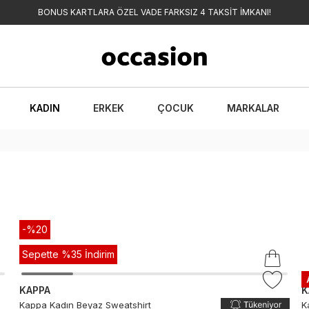
BONUS KARTLARA ÖZEL VADE FARKSIZ 4 TAKSİT İMKANI!
KADIN
ERKEK
ÇOCUK
MARKALAR
-%
20
Sepette %35 İndirim
KAPPA
K
Kappa Kadın Beyaz Sweatshirt
K