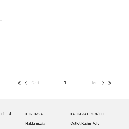
Geri
1
İleri
KILERI
KURUMSAL
KADIN KATEGORILER
Hakkımızda
Outlet Kadın Polo