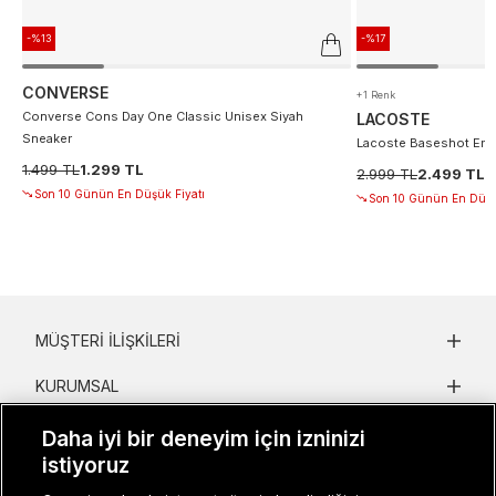
-%13
-%17
CONVERSE
+1 Renk
Converse Cons Day One Classic Unisex Siyah
LACOSTE
Sneaker
Lacoste Baseshot Erke
1.499 TL
1.299 TL
2.999 TL
2.499 TL
Son 10 Günün En Düşük Fiyatı
Son 10 Günün En Düşü
MÜŞTERI İLIŞKILERI
KURUMSAL
KADIN KATEGORILER
Daha iyi bir deneyim için izninizi
istiyoruz
GRUP MARKALAR