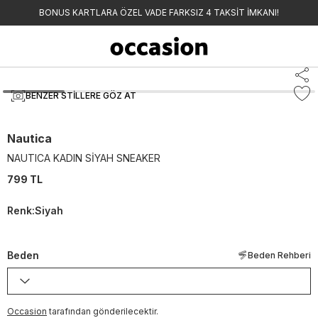
BONUS KARTLARA ÖZEL VADE FARKSIZ 4 TAKSİT İMKANI!
BENZER STILLERE GÖZ AT
Nautica
NAUTICA KADIN SİYAH SNEAKER
799 TL
Renk
:
Siyah
Beden
Beden Rehberi
Occasion
tarafından gönderilecektir.