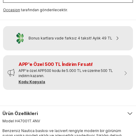
Occasion
tarafından gönderilecektir.
Bonus kartlara vade farksız 4 taksit!
Aylık
49 TL
APP'e Özel 500 TL İndirim Fırsatı!
APP'e özel APP500 kodu ile 5.000 TL ve üzerine 500 TL
indirim kazanın.
Kodu Kopyala
Ürün Özellikleri
Model
H47001T
.
4NV
Benzersiz Nautica baskısı ve lacivert rengiyle moderin bir görünüm
sunan şapka modeli şıklığı ve işlevselliği vaadediyor. Şıklığın detaylı