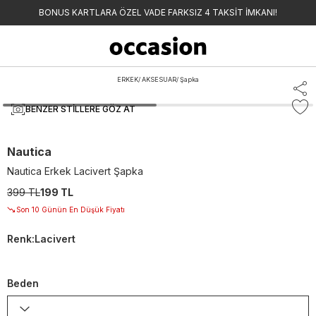
BONUS KARTLARA ÖZEL VADE FARKSIZ 4 TAKSİT İMKANI!
ERKEK
/
AKSESUAR
/
Şapka
BENZER STILLERE GÖZ AT
Nautica
Nautica Erkek Lacivert Şapka
399 TL
199 TL
Son 10 Günün En Düşük Fiyatı
Renk
:
Lacivert
Beden