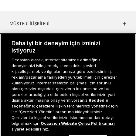
MÜŞTERI İLIŞKILERI
KURUMSAL
Daha iyi bir deneyim için izninizi
KADIN KATEGORILER
istiyoruz
Occasion olarak, internet sitemizde edindiğiniz
GRUP MARKALAR
deneyiminizi iyileştirmek, sitemizdeki işlevleri
kişiselleştirmek ve ilgi alanlarınıza göre özelleştirilmiş
ERKEK KATEGORILER
reklam/pazarlama faaliyetleri yürütebilmek için çerezler
kullanıyoruz. İnternet sitemizin çalışması için zorunlu
olan çerezler dışındaki çerezlerin kullanımına ve bu
çerezler aracılığıyla elde edilen kişisel verilerinizin yurt
Müşteri İlişkileri
0 850 800 01 20
dışına aktarılmasına onay vermiyorsanız
Reddedin
seçeneğine; çerezlere ilişkin tercihlerinizi yönetmek için
ise “Çerezleri Yönetin” butonuna tıklayabilirsiniz.
Çerezler ile kişisel verilerinizin işlenmesine dair detaylı
Occasion bir EREN PERAKENDE markasıdır. © Eren Holding
Tükendi
bilgi almak için
Occasion Website Çerez Politikamızı
ziyaret edebilirsiniz.