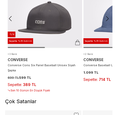
-%14
Sepette %35 İndirim
Sepette %35 İndirim
+3 Renk
+2 Renk
CONVERSE
CONVERSE
Converse Cons Six Panel Baseball Unisex Siyah
Converse Baseball Uni
Şapka
1.099 TL
699 TL
599 TL
Sepette
:
714 TL
Sepette
:
389 TL
Son 10 Günün En Düşük Fiyatı
Çok Satanlar