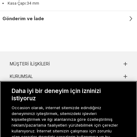
Kasa Çapı:34 mm
Gönderim ve İade
MÜŞTERI İLIŞKILERI
KURUMSAL
KADIN KATEGORILER
Daha iyi bir deneyim için izninizi
istiyoruz
GRUP MARKALAR
Occasion olarak, internet sitemizde edindiğiniz
deneyiminizi iyileştirmek, sitemizdeki işlevleri
ERKEK KATEGORILER
kişiselleştirmek ve ilgi alanlarınıza göre özelleştirilmiş
reklam/pazarlama faaliyetleri yürütebilmek için çerezler
kullanıyoruz. İnternet sitemizin çalışması için zorunlu
Müşteri İlişkileri
0 850 800 01 20
olan çerezler dışındaki çerezlerin kullanımına ve bu