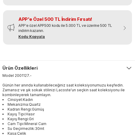
APP'e Özel 500 TL İndirim Fırsatı!
APP'e özel APP500 kodu ile 5.000 TL ve üzerine 500 TL
indirim kazanın.
Kodu Kopyala
Ürün Özellikleri
Model
2001127
.
-
Günün her anında kullanabileceğiniz saat koleksiyonumuzu keşfedin.
Zamansız ve şık sokak stilinizi Lacoste'un seçkin saat koleksiyonu ile
kombinleyerek tamamlayın.
Cinsiyet:Kadın
Mekanizma:Quartz
Kadran Rengi:Gümüş
Kayış Tipi:Hasır
Kayış Rengi:Gri
Cam Tipi:Mineral Cam
Su Geçirmezlik:30mt
Kasa:Çelik