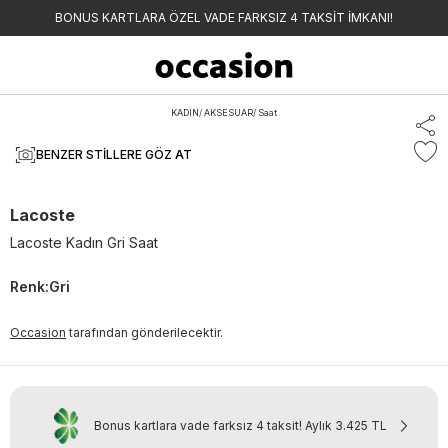
BONUS KARTLARA ÖZEL VADE FARKSIZ 4 TAKSİT İMKANI!
KADIN
/
AKSESUAR
/
Saat
BENZER STILLERE GÖZ AT
Lacoste
Lacoste Kadın Gri Saat
Renk
:
Gri
Occasion
tarafından gönderilecektir.
Bonus kartlara vade farksız 4 taksit!
Aylık
3.425 TL