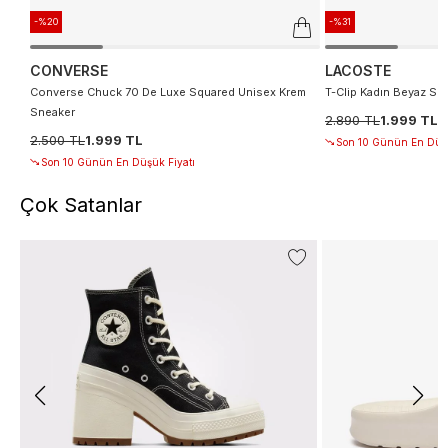
-%20
-%31
CONVERSE
LACOSTE
Converse Chuck 70 De Luxe Squared Unisex Krem
T-Clip Kadın Beyaz Sn
Sneaker
2.890 TL
1.999 TL
2.500 TL
1.999 TL
Son 10 Günün En Düşü
Son 10 Günün En Düşük Fiyatı
Çok Satanlar