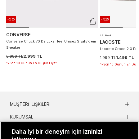
-%50
-%25
CONVERSE
+2 Renk
Converse Chuck 70 De Luxe Heel Unisex Siyah/Krem
LACOSTE
Sneaker
Lacoste Croco 2.0 Erke
5.999 TL
2.999 TL
1.999 TL
1.499 TL
Son 10 Günün En Düşük Fiyatı
Son 10 Günün En Düşü
MÜŞTERI İLIŞKILERI
KURUMSAL
KADIN KATEGORILER
Daha iyi bir deneyim için izninizi