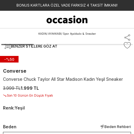
BONUS KARTLARA ÖZEL VADE FARKSIZ 4 TAKSİT İMKANI!
KADIN
/
AYAKKABI
/
Spor Ayakkabı & Sneaker
BENZER STILLERE GÖZ AT
-%
50
Converse
Converse Chuck Taylor All Star Madison Kadın Yeşil Sneaker
3.999 TL
1.999 TL
Son 10 Günün En Düşük Fiyatı
Renk
:
Yeşil
Beden
Beden Rehberi