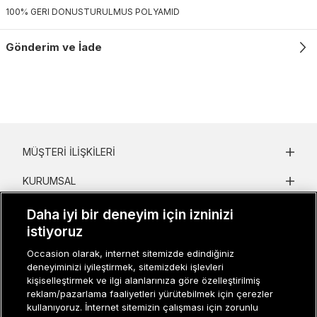
100% GERI DONUSTURULMUS POLYAMID
Gönderim ve İade
MÜŞTERI İLIŞKILERI
KURUMSAL
KADIN KATEGORILER
Daha iyi bir deneyim için izninizi
istiyoruz
GRUP MARKALAR
Occasion olarak, internet sitemizde edindiğiniz
deneyiminizi iyileştirmek, sitemizdeki işlevleri
ERKEK KATEGORILER
kişiselleştirmek ve ilgi alanlarınıza göre özelleştirilmiş
reklam/pazarlama faaliyetleri yürütebilmek için çerezler
kullanıyoruz. İnternet sitemizin çalışması için zorunlu