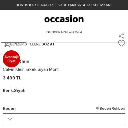
BONUS KARTLARA ÖZEL VADE FARKSIZ 4 TAKSİT İMKANI!
ERKEK
/
GİYİM
/
Mont & Ceket
BENZER STILLERE GÖZ AT
Calvin Klein
Calvin Klein Erkek Siyah Mont
3.499 TL
Renk
:
Siyah
Beden
Beden Rehberi