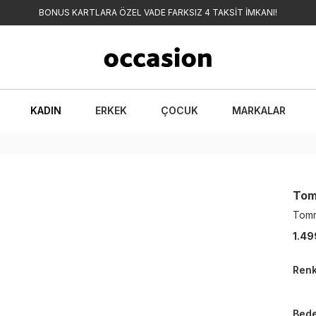
BONUS KARTLARA ÖZEL VADE FARKSIZ 4 TAKSİT İMKANI!
KADIN
ERKEK
ÇOCUK
MARKALAR
Tom
Tommy
1.49
Ren
Bed