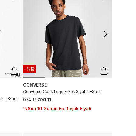
Converse Er
Baskılı Siya
799 TL
-%18
CONVERSE
Converse Cons Logo Erkek Siyah T-Shirt
z T-Shirt
974 TL
799 TL
Son 10 Günün En Düşük Fiyatı
-%50