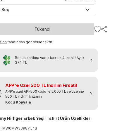
Seç
Tükendi
sion
tarafından gönderilecektir.
Bonus kartlara vade farksız 4 taksit!
Aylık
374 TL
APP'e Özel 500 TL İndirim Fırsatı!
APP'e özel APP500 kodu ile 5.000 TL ve üzerine
500 TL indirim kazanın.
Kodu Kopyala
y Hilfiger Erkek Yeşil Tshirt Ürün Özellikleri
el
MW0MW33987
.
L4B