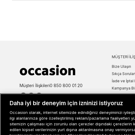
MÜŞTERI İLIŞ
Bize Ulaşın
Sıkça Sorulan
İade ve İptal 
Müşteri İlişkileri
0 850 800 01 20
Kampanya Bi
Kullanım Şartl
Daha iyi bir deneyim için izninizi istiyoruz
Aydınlatma M
Site Haritası
Occasion olarak, internet sitemizde edindiğiniz deneyiminizi iyileşti
Misafir Üye S
ilgi alanlarınıza göre özelleştirilmiş reklam/pazarlama faaliyetleri y
sitemizin çalışması için zorunlu olan çerezler dışındaki çerezlerin 
İşlem Rehber
edilen kişisel verilerinizin yurt dışına aktarılmasına onay vermiyor