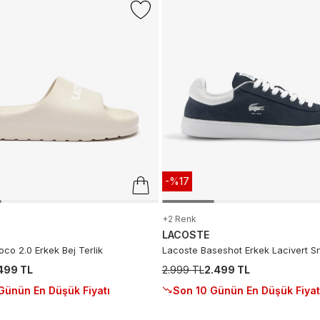
-%17
+2 Renk
LACOSTE
co 2.0 Erkek Bej Terlik
Lacoste Baseshot Erkek Lacivert S
.499 TL
2.999 TL
2.499 TL
Günün En Düşük Fiyatı
Son 10 Günün En Düşük Fiyat