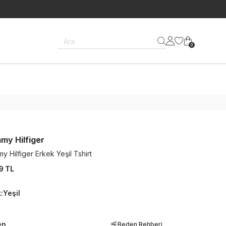
Ara
0
my Hilfiger
 Hilfiger Erkek Yeşil Tshirt
9 TL
k
:
Yeşil
en
Beden Rehberi