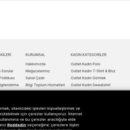
KILERI
KURUMSAL
KADIN KATEGORILER
Hakkımızda
Outlet Kadın Polo
 Sorular
Mağazalarımız
Outlet Kadın T-Shirt & Bluz
Politikası
Sanal Çadır
Outlet Kadın Gömlek
lgilendirme
Bilgi Toplum Hizmetleri
Outlet Kadın Sweatshirt
arı
Çerez Ayarları
Outlet Kadın Elbise
etni
Outlet Kadın Yelek
Outlet Kadın Mont & Ceket
rmek, sitemizdeki işlevleri kişiselleştirmek ve
ipariş Takip
Outlet Kadın Spor Ayakkabı & Snea
ürütebilmek için çerezler kullanıyoruz. İnternet
kullanımına ve bu çerezler aracılığıyla elde
i
Outlet Kadın Çanta & Cüzdan
sanız
Reddedin
seçeneğine; çerezlere ilişkin