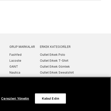
GRUP MARKALAR
ERKEK KATEGORILER
Fashfed
Outlet Erkek Polo
Lacoste
Outlet Erkek T-Shirt
GANT
Outlet Erkek Gömlek
Nautica
Outlet Erkek Sweatshirt
SuperStep
Outlet Erkek Eşofman
Converse
Outlet Erkek Yelek
Intersport
Outlet Erkek Mont & Ceket
ker
UNITED4
Outlet Erkek Spor Ayakkabı & Sneaker
Çerezleri Yönetin
Kabul Edin
Sanal Çadır
Outlet Erkek Terlik & Sandalet