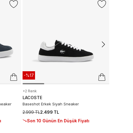
CONVERS
Converse C
Krem Sneak
5.999 TL
2.
Son 10 G
-%17
+2 Renk
LACOSTE
neaker
Baseshot Erkek Siyah Sneaker
2.999 TL
2.499 TL
ı
Son 10 Günün En Düşük Fiyatı