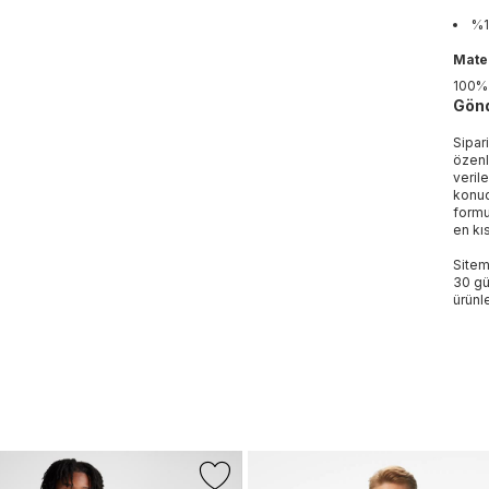
%1
Mater
100
Gönd
Sipar
özenl
veril
konud
formu
en kı
Sitem
30 gü
ürünle