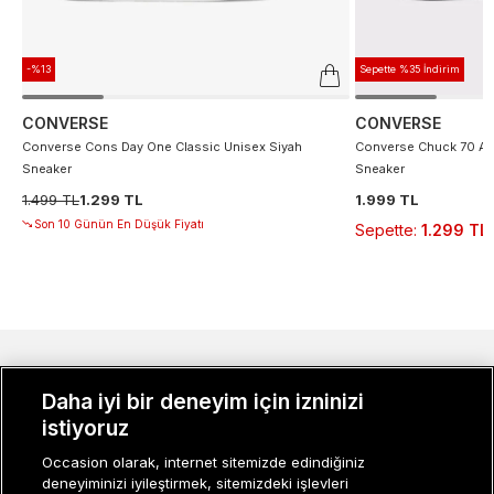
-%13
Sepette %35 İndirim
CONVERSE
CONVERSE
Converse Cons Day One Classic Unisex Siyah
Converse Chuck 70 At 
Sneaker
Sneaker
1.499 TL
1.299 TL
1.999 TL
Son 10 Günün En Düşük Fiyatı
Sepette
:
1.299 TL
MÜŞTERI İLIŞKILERI
Daha iyi bir deneyim için izninizi
KURUMSAL
istiyoruz
Occasion olarak, internet sitemizde edindiğiniz
KADIN KATEGORILER
deneyiminizi iyileştirmek, sitemizdeki işlevleri