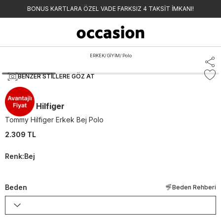
BONUS KARTLARA ÖZEL VADE FARKSIZ 4 TAKSİT İMKANI!
ERKEK
/
GİYİM
/
Polo
BENZER STILLERE GÖZ AT
Tommy Hilfiger
Tommy Hilfiger Erkek Bej Polo
2.309 TL
Renk
:
Bej
Beden
Beden Rehberi