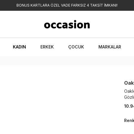
BONUS KARTLARA ÖZEL VADE FARKSIZ 4 TAKSİT İMKANI!
KADIN
ERKEK
ÇOCUK
MARKALAR
Oak
Oakl
Gözl
10.9
Ren