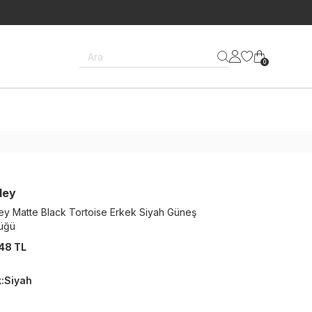
Ara
0
ley
ey Matte Black Tortoise Erkek Siyah Güneş
üğü
48 TL
k
:
Siyah