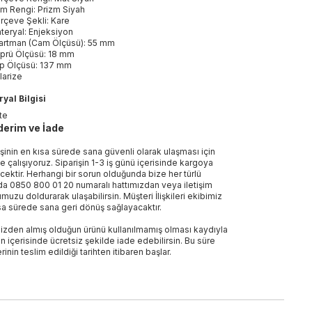
m Rengi: Prizm Siyah
rçeve Şekli: Kare
teryal: Enjeksiyon
artman (Cam Ölçüsü): 55 mm
prü Ölçüsü: 18 mm
p Ölçüsü: 137 mm
larize
yal Bilgisi
te
erim ve İade
işinin en kısa sürede sana güvenli olarak ulaşması için
e çalışıyoruz. Siparişin 1-3 iş günü içerisinde kargoya
ecektir. Herhangi bir sorun olduğunda bize her türlü
a 0850 800 01 20 numaralı hattımızdan veya iletişim
muzu doldurarak ulaşabilirsin. Müşteri İlişkileri ekibimiz
sa sürede sana geri dönüş sağlayacaktır.
izden almış olduğun ürünü kullanılmamış olması kaydıyla
n içerisinde ücretsiz şekilde iade edebilirsin. Bu süre
rinin teslim edildiği tarihten itibaren başlar.