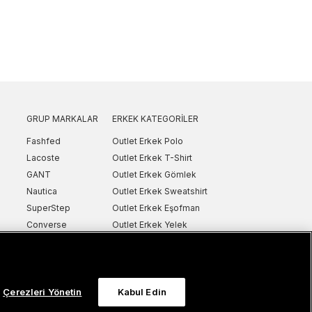
GRUP MARKALAR
ERKEK KATEGORILER
Fashfed
Outlet Erkek Polo
Lacoste
Outlet Erkek T-Shirt
GANT
Outlet Erkek Gömlek
Nautica
Outlet Erkek Sweatshirt
SuperStep
Outlet Erkek Eşofman
Converse
Outlet Erkek Yelek
Intersport
Outlet Erkek Mont & Ceket
ker
UNITED4
Outlet Erkek Spor Ayakkabı & Sneaker
Sanal Çadır
Outlet Erkek Terlik & Sandalet
Çerezleri Yönetin
Kabul Edin