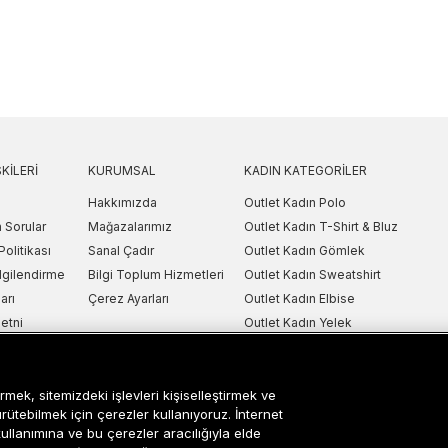
KILERI
KURUMSAL
KADIN KATEGORILER
Hakkımızda
Outlet Kadın Polo
 Sorular
Mağazalarımız
Outlet Kadın T-Shirt & Bluz
Politikası
Sanal Çadır
Outlet Kadın Gömlek
lgilendirme
Bilgi Toplum Hizmetleri
Outlet Kadın Sweatshirt
arı
Çerez Ayarları
Outlet Kadın Elbise
etni
Outlet Kadın Yelek
Outlet Kadın Mont & Ceket
ipariş Takip
Outlet Kadın Spor Ayakkabı & Snea
rmek, sitemizdeki işlevleri kişiselleştirmek ve
i
Outlet Kadın Çanta & Cüzdan
ürütebilmek için çerezler kullanıyoruz. İnternet
kullanımına ve bu çerezler aracılığıyla elde