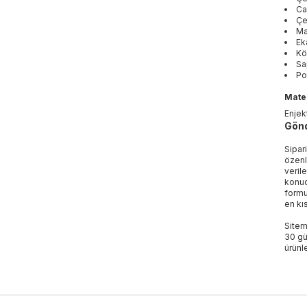
Ca
Çe
Ma
Ek
Kö
Sa
Po
Mater
Enjek
Gönd
Sipar
özenl
veril
konud
formu
en kı
Sitem
30 gü
ürünle