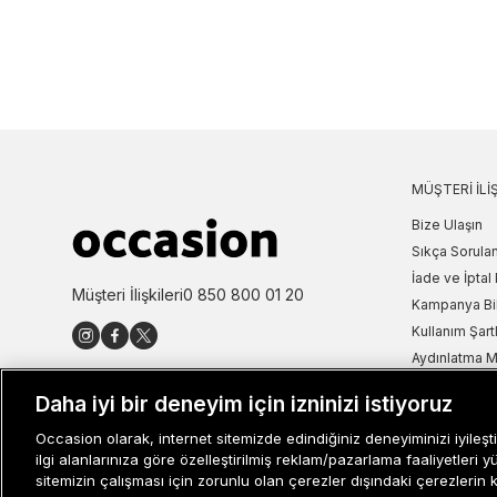
MÜŞTERI İLIŞ
Bize Ulaşın
Sıkça Sorulan
İade ve İptal 
Müşteri İlişkileri
0 850 800 01 20
Kampanya Bi
Kullanım Şartl
Aydınlatma M
Site Haritası
Daha iyi bir deneyim için izninizi istiyoruz
Misafir Üye S
Occasion olarak, internet sitemizde edindiğiniz deneyiminizi iyileşti
İşlem Rehber
ilgi alanlarınıza göre özelleştirilmiş reklam/pazarlama faaliyetleri y
sitemizin çalışması için zorunlu olan çerezler dışındaki çerezlerin 