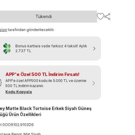
Tükendi
sion
tarafından gönderilecektir.
Bonus kartlara vade farksız 4 taksit!
Aylık
2.737 TL
APP'e Özel 500 TL İndirim Fırsatı!
APP'e özel APP500 kodu ile 5.000 TL ve üzerine
500 TL indirim kazanın.
Kodu Kopyala
ey Matte Black Tortoise Erkek Siyah Güneş
üğü Ürün Özellikleri
el
0OO9102
.
9102D6
rçeve Rengi: Mat Siyah