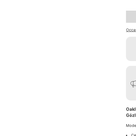
Occa
Oakl
Gözl
Mod
Çe