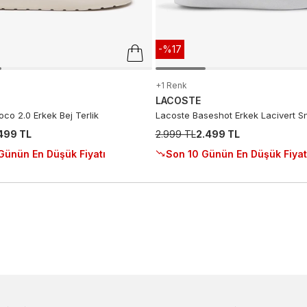
-%17
+1 Renk
LACOSTE
co 2.0 Erkek Bej Terlik
Lacoste Baseshot Erkek Lacivert S
.499 TL
2.999 TL
2.499 TL
Günün En Düşük Fiyatı
Son 10 Günün En Düşük Fiyat