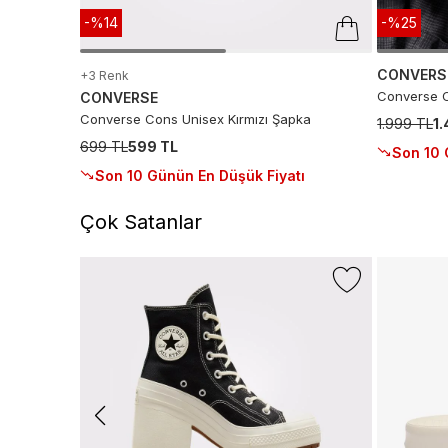
-%14
-%25
CONVERS
+3 Renk
Converse C
CONVERSE
Converse Cons Unisex Kırmızı Şapka
1.999 TL
1
699 TL
599 TL
Son 10 
Son 10 Günün En Düşük Fiyatı
Çok Satanlar