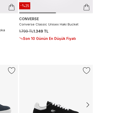
-%25
CONVERSE
Converse Classic Unisex Haki Bucket
pka
1.799 TL
1.349 TL
Son 10 Günün En Düşük Fiyatı
-%50
CONVERS
Converse C
Krem Sneak
5.999 TL
2.
Son 10 G