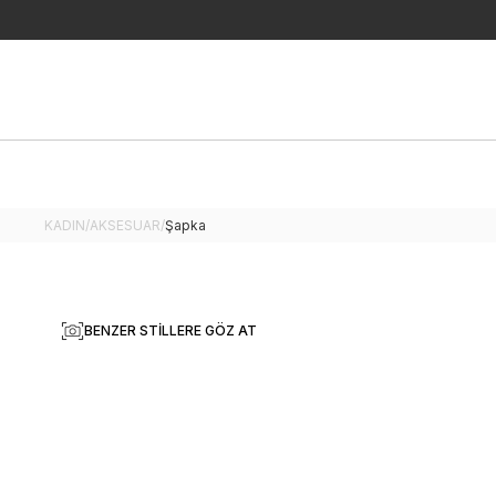
KADIN
/
AKSESUAR
/
Şapka
BENZER STILLERE GÖZ AT