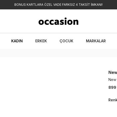
BONUS KARTLARA ÖZEL VADE FARKSIZ 4 TAKSİT İMKANI!
KADIN
ERKEK
ÇOCUK
MARKALAR
New
New 
899
Ren