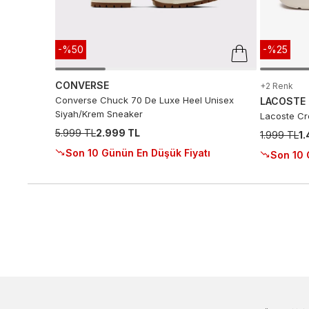
-%50
-%25
CONVERSE
+2 Renk
Converse Chuck 70 De Luxe Heel Unisex
LACOSTE
Siyah/Krem Sneaker
Lacoste Cro
5.999 TL
2.999 TL
1.999 TL
1
Son 10 Günün En Düşük Fiyatı
Son 10 