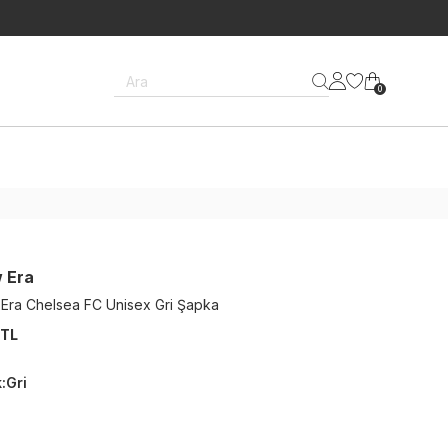
Ara
0
 Era
Era Chelsea FC Unisex Gri Şapka
 TL
k
:
Gri