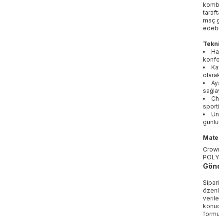
kombi
taraf
maç g
edebi
Tekni
Ha
konfo
Ka
olara
Ay
sağla
Ch
sporti
Un
günlü
Mater
Crown
POLY
Gönd
Sipar
özenl
veril
konud
formu