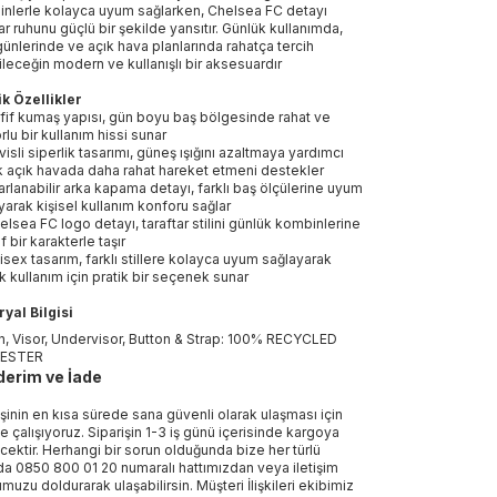
nlerle kolayca uyum sağlarken, Chelsea FC detayı
tar ruhunu güçlü bir şekilde yansıtır. Günlük kullanımda,
ünlerinde ve açık hava planlarında rahatça tercih
leceğin modern ve kullanışlı bir aksesuardır
k Özellikler
fif kumaş yapısı, gün boyu baş bölgesinde rahat ve
rlu bir kullanım hissi sunar
visli siperlik tasarımı, güneş ışığını azaltmaya yardımcı
k açık havada daha rahat hareket etmeni destekler
arlanabilir arka kapama detayı, farklı baş ölçülerine uyum
yarak kişisel kullanım konforu sağlar
elsea FC logo detayı, taraftar stilini günlük kombinlerine
f bir karakterle taşır
isex tasarım, farklı stillere kolayca uyum sağlayarak
k kullanım için pratik bir seçenek sunar
yal Bilgisi
, Visor, Undervisor, Button & Strap: 100% RECYCLED
ESTER
erim ve İade
işinin en kısa sürede sana güvenli olarak ulaşması için
e çalışıyoruz. Siparişin 1-3 iş günü içerisinde kargoya
ecektir. Herhangi bir sorun olduğunda bize her türlü
a 0850 800 01 20 numaralı hattımızdan veya iletişim
muzu doldurarak ulaşabilirsin. Müşteri İlişkileri ekibimiz