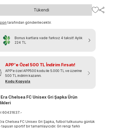
Tükendi
sion
tarafından gönderilecektir.
Bonus kartlara vade farksız 4 taksit!
Aylık
224 TL
APP'e Özel 500 TL İndirim Fırsatı!
APP'e özel APP500 kodu ile 5.000 TL ve üzerine
500 TL indirim kazanın.
Kodu Kopyala
Era Chelsea FC Unisex Gri Şapka Ürün
ikleri
el
60431637
.
-
ra Chelsea FC Unisex Gri Şapka, futbol tutkusunu günlük
e taşıyan sportif bir tamamlayıcıdır. Gri rengi farklı