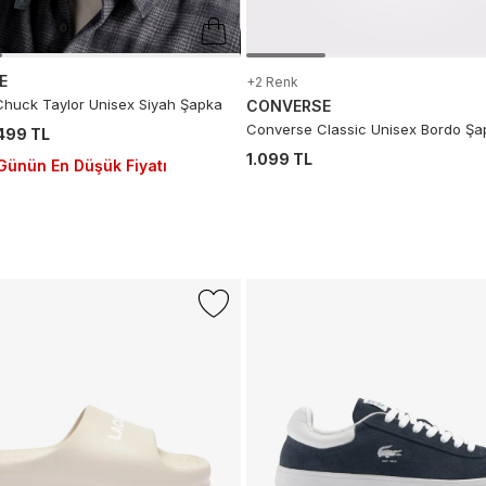
E
+2 Renk
huck Taylor Unisex Siyah Şapka
CONVERSE
Converse Classic Unisex Bordo Şa
.499 TL
1.099 TL
Günün En Düşük Fiyatı