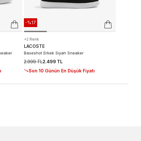
-%17
+2 Renk
LACOSTE
neaker
Baseshot Erkek Siyah Sneaker
2.999 TL
2.499 TL
ı
Son 10 Günün En Düşük Fiyatı