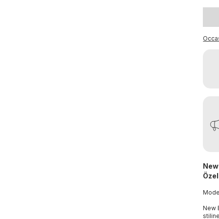
Occa
New 
Özell
Mod
New E
stilin