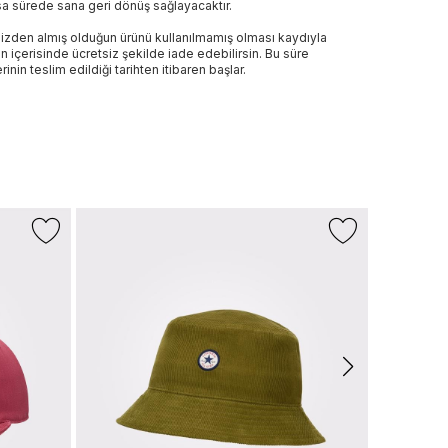
sa sürede sana geri dönüş sağlayacaktır.
izden almış olduğun ürünü kullanılmamış olması kaydıyla
n içerisinde ücretsiz şekilde iade edebilirsin. Bu süre
rinin teslim edildiği tarihten itibaren başlar.
+2 Renk
LACOSTE
Unisex Tur
999 TL