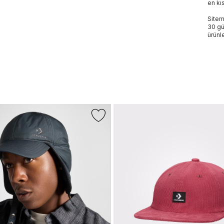
en kı
Sitem
30 gü
ürünle