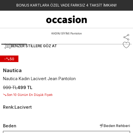
BONUS KARTLARA ÖZEL VADE FARKSIZ 4 TAKSİT İMKANI!
KADIN
/
GİYİM
/
Pantolon
BENZER STILLERE GÖZ AT
-%
50
Nautica
Nautica Kadın Lacivert Jean Pantolon
999 TL
499 TL
Son 10 Günün En Düşük Fiyatı
Renk
:
Lacivert
Beden
Beden Rehberi