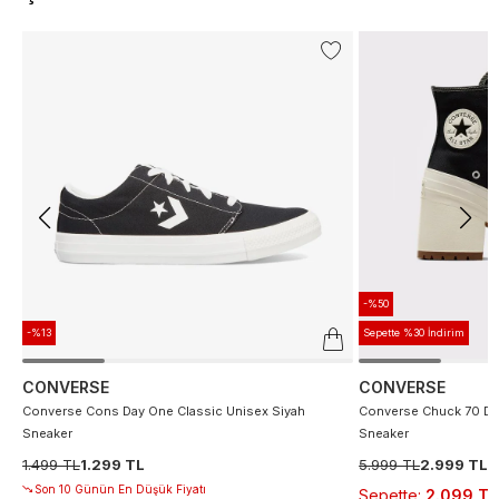
-%50
-%13
Sepette %30 İndirim
CONVERSE
CONVERSE
Converse Cons Day One Classic Unisex Siyah
Converse Chuck 70 De
Sneaker
Sneaker
1.499 TL
1.299 TL
5.999 TL
2.999 TL
Son 10 Günün En Düşük Fiyatı
Sepette
:
2.099 TL