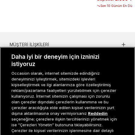
Son 10 Günün En Düşü
MÜŞTERI İLIŞKILERI
Daha iyi bir deneyim için izninizi
KURUMSAL
istiyoruz
KADIN KATEGORILER
Occasion olarak, internet sitemizde edindiğiniz
deneyiminizi iyileştirmek, sitemizdeki işlevleri
GRUP MARKALAR
kişiselleştirmek ve ilgi alanlarınıza göre özelleştirilmiş
reklam/pazarlama faaliyetleri yürütebilmek için çerezler
ERKEK KATEGORILER
kullanıyoruz. İnternet sitemizin çalışması için zorunlu
olan çerezler dışındaki çerezlerin kullanımına ve bu
çerezler aracılığıyla elde edilen kişisel verilerinizin yurt
dışına aktarılmasına onay vermiyorsanız
Reddedin
Müşteri İlişkileri
0 850 800 01 20
seçeneğine; çerezlere ilişkin tercihlerinizi yönetmek için
ise “Çerezleri Yönetin” butonuna tıklayabilirsiniz.
Çerezler ile kişisel verilerinizin işlenmesine dair detaylı