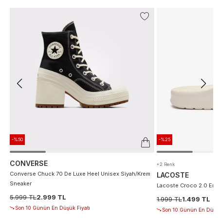
-%50
-%25
CONVERSE
+2 Renk
Converse Chuck 70 De Luxe Heel Unisex Siyah/Krem
LACOSTE
Sneaker
Lacoste Croco 2.0 Erke
5.999 TL
2.999 TL
1.999 TL
1.499 TL
Son 10 Günün En Düşük Fiyatı
Son 10 Günün En Düşü