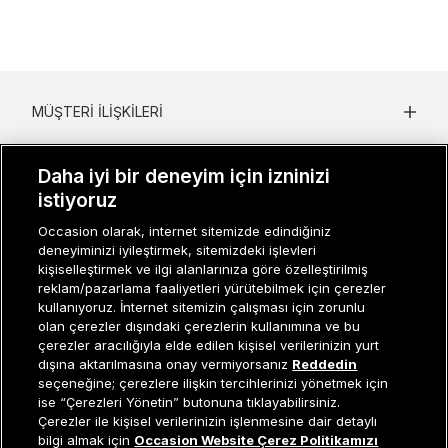
MÜŞTERI İLIŞKILERI
KURUMSAL
Daha iyi bir deneyim için izninizi
KADIN KATEGORILER
istiyoruz
Occasion olarak, internet sitemizde edindiğiniz
GRUP MARKALAR
deneyiminizi iyileştirmek, sitemizdeki işlevleri
kişiselleştirmek ve ilgi alanlarınıza göre özelleştirilmiş
ERKEK KATEGORILER
reklam/pazarlama faaliyetleri yürütebilmek için çerezler
kullanıyoruz. İnternet sitemizin çalışması için zorunlu
olan çerezler dışındaki çerezlerin kullanımına ve bu
çerezler aracılığıyla elde edilen kişisel verilerinizin yurt
Müşteri İlişkileri
0 850 800 01 20
dışına aktarılmasına onay vermiyorsanız
Reddedin
seçeneğine; çerezlere ilişkin tercihlerinizi yönetmek için
ise “Çerezleri Yönetin” butonuna tıklayabilirsiniz.
Çerezler ile kişisel verilerinizin işlenmesine dair detaylı
Occasion bir EREN PERAKENDE markasıdır. © Eren Holding
Tükendi
bilgi almak için
Occasion Website Çerez Politikamızı