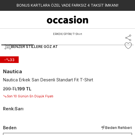
BONUS KARTLARA ÖZEL VADE FARKSIZ 4 TAKSİT İMKANI!
ERKEK
/
GİYİM
/
T-Shirt
BENZER STILLERE GÖZ AT
-%
33
Nautica
Nautica Erkek Sarı Desenli Standart Fit T-Shirt
299 TL
199 TL
Son 10 Günün En Düşük Fiyatı
Renk
:
Sarı
Beden
Beden Rehberi