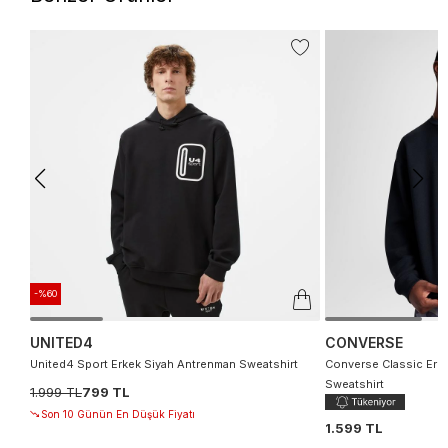
-%60
UNITED4
CONVERSE
United4 Sport Erkek Siyah Antrenman Sweatshirt
Converse Classic Erke
Sweatshirt
1.999 TL
799 TL
Son 10 Günün En Düşük Fiyatı
1.599 TL