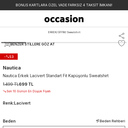
BONUS KARTLARA ÖZEL VADE FARKSIZ 4 TAKSİT İMKANI!
ERKEK
/
GİYİM
/
Sweatshirt
BENZER STILLERE GÖZ AT
-%
53
Nautica
Nautica Erkek Lacivert Standart Fit Kapüşonlu Sweatshirt
1.499 TL
699 TL
Son 10 Günün En Düşük Fiyatı
Renk
:
Lacivert
Beden
Beden Rehberi