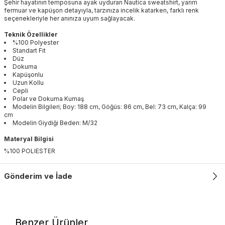
Şehir hayatının temposuna ayak uyduran Nautica sweatshirt, yarım
fermuar ve kapüşon detayıyla, tarzınıza incelik katarken, farklı renk
seçenekleriyle her anınıza uyum sağlayacak.
Teknik Özellikler
%100 Polyester
Standart Fit
Düz
Dokuma
Kapüşonlu
Uzun Kollu
Cepli
Polar ve Dokuma Kumaş
Modelin Bilgileri; Boy: 188 cm, Göğüs: 86 cm, Bel: 73 cm, Kalça: 99
cm
Modelin Giydiği Beden: M/32
Materyal Bilgisi
%100 POLIESTER
Gönderim ve İade
Benzer Ürünler