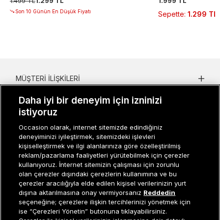
1.499 TL
1.299 TL
1.999 TL
Son 10 Günün En Düşük Fiyatı
Sepette
:
1.299 TL
MÜŞTERI İLIŞKILERI
KURUMSAL
Daha iyi bir deneyim için izninizi
istiyoruz
KADIN KATEGORILER
Occasion olarak, internet sitemizde edindiğiniz
deneyiminizi iyileştirmek, sitemizdeki işlevleri
GRUP MARKALAR
kişiselleştirmek ve ilgi alanlarınıza göre özelleştirilmiş
reklam/pazarlama faaliyetleri yürütebilmek için çerezler
ERKEK KATEGORILER
kullanıyoruz. İnternet sitemizin çalışması için zorunlu
olan çerezler dışındaki çerezlerin kullanımına ve bu
çerezler aracılığıyla elde edilen kişisel verilerinizin yurt
dışına aktarılmasına onay vermiyorsanız
Reddedin
Müşteri İlişkileri
0 850 800 01 20
seçeneğine; çerezlere ilişkin tercihlerinizi yönetmek için
ise “Çerezleri Yönetin” butonuna tıklayabilirsiniz.