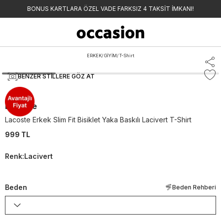
BONUS KARTLARA ÖZEL VADE FARKSIZ 4 TAKSİT İMKANI!
ERKEK
/
GİYİM
/
T-Shirt
BENZER STILLERE GÖZ AT
Lacoste
Lacoste Erkek Slim Fit Bisiklet Yaka Baskılı Lacivert T-Shirt
999 TL
Renk
:
Lacivert
Beden
Beden Rehberi