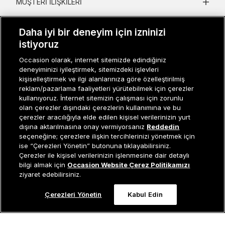
MÜŞTERI İLIŞKILERI
KURUMSAL
Daha iyi bir deneyim için izninizi
istiyoruz
KADIN KATEGORILER
Occasion olarak, internet sitemizde edindiğiniz
GRUP MARKALAR
deneyiminizi iyileştirmek, sitemizdeki işlevleri
kişiselleştirmek ve ilgi alanlarınıza göre özelleştirilmiş
ERKEK KATEGORILER
reklam/pazarlama faaliyetleri yürütebilmek için çerezler
kullanıyoruz. İnternet sitemizin çalışması için zorunlu
olan çerezler dışındaki çerezlerin kullanımına ve bu
çerezler aracılığıyla elde edilen kişisel verilerinizin yurt
Müşteri İlişkileri
0 850 800 01 20
dışına aktarılmasına onay vermiyorsanız
Reddedin
seçeneğine; çerezlere ilişkin tercihlerinizi yönetmek için
ise “Çerezleri Yönetin” butonuna tıklayabilirsiniz.
Çerezler ile kişisel verilerinizin işlenmesine dair detaylı
Occasion bir EREN PERAKENDE markasıdır. © Eren Holding
Tükendi
bilgi almak için
Occasion Website Çerez Politikamızı
ziyaret edebilirsiniz.
Çerezleri Yönetin
Kabul Edin
0