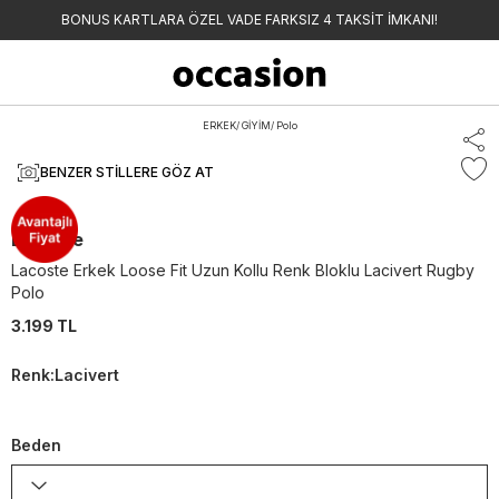
BONUS KARTLARA ÖZEL VADE FARKSIZ 4 TAKSİT İMKANI!
ERKEK
/
GİYİM
/
Polo
BENZER STILLERE GÖZ AT
Lacoste
Lacoste Erkek Loose Fit Uzun Kollu Renk Bloklu Lacivert Rugby
Polo
3.199 TL
Renk
:
Lacivert
Beden