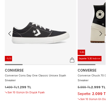
-%50
-%13
Sepette %30 İndirim
CONVERSE
CONVERSE
Converse Cons Day One Classic Unisex Siyah
Converse Chuck 70 De
Sneaker
Sneaker
1.499 TL
1.299 TL
5.999 TL
2.999 TL
Son 10 Günün En Düşük Fiyatı
Sepette
:
2.099 TL
Son 10 Günün En Düşü