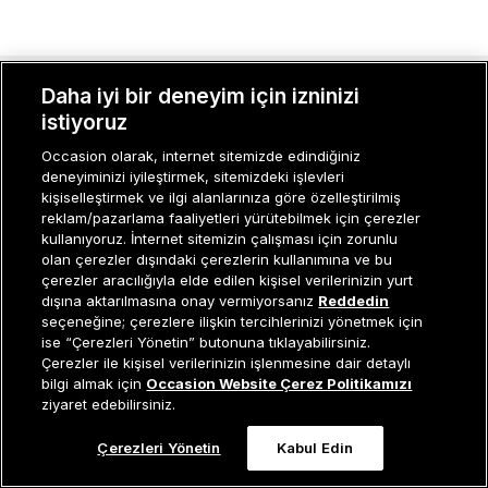
Daha iyi bir deneyim için izninizi
MÜŞTERI İLIŞKILERI
istiyoruz
KURUMSAL
Occasion olarak, internet sitemizde edindiğiniz
deneyiminizi iyileştirmek, sitemizdeki işlevleri
KADIN KATEGORILER
kişiselleştirmek ve ilgi alanlarınıza göre özelleştirilmiş
reklam/pazarlama faaliyetleri yürütebilmek için çerezler
GRUP MARKALAR
kullanıyoruz. İnternet sitemizin çalışması için zorunlu
olan çerezler dışındaki çerezlerin kullanımına ve bu
ERKEK KATEGORILER
çerezler aracılığıyla elde edilen kişisel verilerinizin yurt
dışına aktarılmasına onay vermiyorsanız
Reddedin
seçeneğine; çerezlere ilişkin tercihlerinizi yönetmek için
ise “Çerezleri Yönetin” butonuna tıklayabilirsiniz.
Müşteri İlişkileri
0 850 800 01 20
Çerezler ile kişisel verilerinizin işlenmesine dair detaylı
Tükendi
bilgi almak için
Occasion Website Çerez Politikamızı
ziyaret edebilirsiniz.
Çerezleri Yönetin
Kabul Edin
Occasion bir EREN PERAKENDE markasıdır. © Eren Holding
0