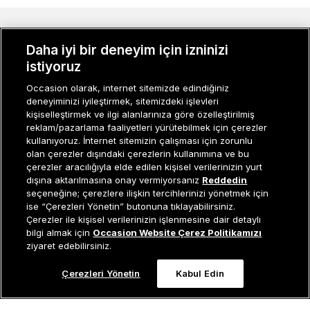
MÜŞTERI İLIŞKILERI
Daha iyi bir deneyim için izninizi
KURUMSAL
istiyoruz
Occasion olarak, internet sitemizde edindiğiniz
KADIN KATEGORILER
deneyiminizi iyileştirmek, sitemizdeki işlevleri
kişiselleştirmek ve ilgi alanlarınıza göre özelleştirilmiş
GRUP MARKALAR
reklam/pazarlama faaliyetleri yürütebilmek için çerezler
kullanıyoruz. İnternet sitemizin çalışması için zorunlu
ERKEK KATEGORILER
olan çerezler dışındaki çerezlerin kullanımına ve bu
çerezler aracılığıyla elde edilen kişisel verilerinizin yurt
dışına aktarılmasına onay vermiyorsanız
Reddedin
seçeneğine; çerezlere ilişkin tercihlerinizi yönetmek için
Müşteri İlişkileri
0 850 800 01 20
ise “Çerezleri Yönetin” butonuna tıklayabilirsiniz.
Çerezler ile kişisel verilerinizin işlenmesine dair detaylı
Tükendi
bilgi almak için
Occasion Website Çerez Politikamızı
ziyaret edebilirsiniz.
Occasion bir EREN PERAKENDE markasıdır. © Eren Holding
Çerezleri Yönetin
Kabul Edin
0