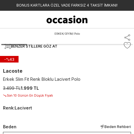
BONUS KARTLARA ÖZEL VADE FARKSIZ 4 TAKSİT İMKANI!
ERKEK
/
GİYİM
/
Polo
BENZER STILLERE GÖZ AT
-%
43
Lacoste
Erkek Slim Fit Renk Bloklu Lacivert Polo
3.499 TL
1.999 TL
Son 10 Günün En Düşük Fiyatı
Renk
:
Lacivert
Beden
Beden Rehberi