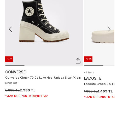
-%50
-%25
CONVERSE
+2 Renk
Converse Chuck 70 De Luxe Heel Unisex Siyah/Krem
LACOSTE
Sneaker
Lacoste Croco 2.0 Erke
5.999 TL
2.999 TL
1.999 TL
1.499 TL
Son 10 Günün En Düşük Fiyatı
Son 10 Günün En Düşü