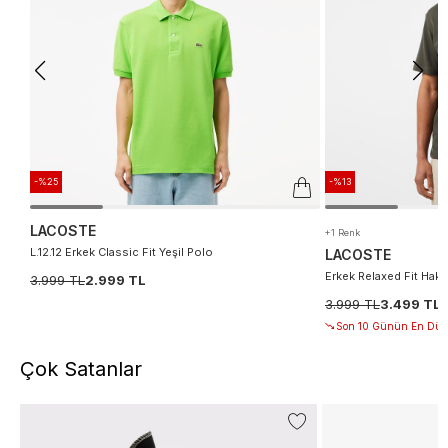
-%25
-%13
LACOSTE
+1 Renk
L.12.12 Erkek Classic Fit Yeşil Polo
LACOSTE
Erkek Relaxed Fit Haki
3.999 TL
2.999 TL
Son 10 Günün En Düşük Fiyatı
3.999 TL
3.499 TL
Son 10 Günün En Düşü
Çok Satanlar