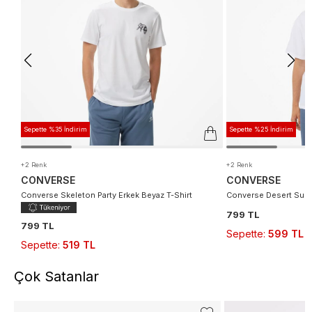
Sepette %35 İndirim
Sepette %25 İndirim
+2 Renk
+2 Renk
CONVERSE
CONVERSE
Converse Skeleton Party Erkek Beyaz T-Shirt
Converse Desert Sunse
799 TL
799 TL
Sepette
:
599 TL
Sepette
:
519 TL
Çok Satanlar