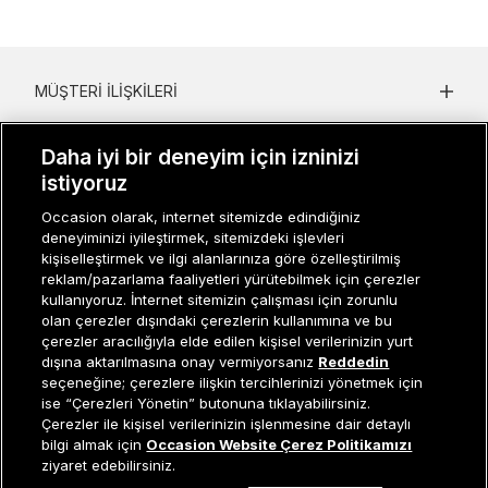
MÜŞTERI İLIŞKILERI
KURUMSAL
Daha iyi bir deneyim için izninizi
istiyoruz
KADIN KATEGORILER
Occasion olarak, internet sitemizde edindiğiniz
GRUP MARKALAR
deneyiminizi iyileştirmek, sitemizdeki işlevleri
kişiselleştirmek ve ilgi alanlarınıza göre özelleştirilmiş
ERKEK KATEGORILER
reklam/pazarlama faaliyetleri yürütebilmek için çerezler
kullanıyoruz. İnternet sitemizin çalışması için zorunlu
olan çerezler dışındaki çerezlerin kullanımına ve bu
çerezler aracılığıyla elde edilen kişisel verilerinizin yurt
Müşteri İlişkileri
0 850 800 01 20
dışına aktarılmasına onay vermiyorsanız
Reddedin
seçeneğine; çerezlere ilişkin tercihlerinizi yönetmek için
ise “Çerezleri Yönetin” butonuna tıklayabilirsiniz.
Çerezler ile kişisel verilerinizin işlenmesine dair detaylı
Occasion bir EREN PERAKENDE markasıdır. © Eren Holding
Tükendi
bilgi almak için
Occasion Website Çerez Politikamızı
ziyaret edebilirsiniz.