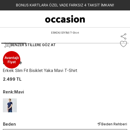
BONUS KARTLARA ÖZEL VADE FARKSIZ 4 TAKSİT İMKANI!
ERKEK
/
GİYİM
/
T-Shirt
BENZER STILLERE GÖZ AT
Lacoste
Erkek Slim Fit Bisiklet Yaka Mavi T-Shirt
2.499 TL
Renk
:
Mavi
Beden
Beden Rehberi