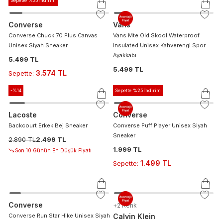
Sepette %35 İndirim
Converse
Vans
Converse Chuck 70 Plus Canvas
Vans Mte Old Skool Waterproof
Unisex Siyah Sneaker
Insulated Unisex Kahverengi Spor
Ayakkabı
5.499 TL
5.499 TL
3.574 TL
Sepette
:
-%
14
Sepette %25 İndirim
Lacoste
Converse
Backcourt Erkek Bej Sneaker
Converse Puff Player Unisex Siyah
Sneaker
2.890 TL
2.499 TL
1.999 TL
Son 10 Günün En Düşük Fiyatı
1.499 TL
Sepette
:
Converse
+
2
Renk
Converse Run Star Hike Unisex Siyah
Calvin Klein