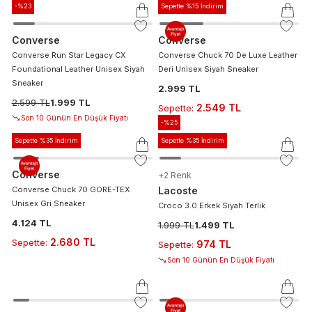
-%
23
Sepette %15 İndirim
Converse
Converse
Converse Run Star Legacy CX
Converse Chuck 70 De Luxe Leather
Foundational Leather Unisex Siyah
Deri Unisex Siyah Sneaker
Sneaker
2.999 TL
2.599 TL
1.999 TL
2.549 TL
Sepette
:
Son 10 Günün En Düşük Fiyatı
-%
25
Sepette %35 İndirim
Sepette %35 İndirim
Converse
+
2
Renk
Converse Chuck 70 GORE-TEX
Lacoste
Unisex Gri Sneaker
Croco 3.0 Erkek Siyah Terlik
4.124 TL
1.999 TL
1.499 TL
2.680 TL
Sepette
:
974 TL
Sepette
:
Son 10 Günün En Düşük Fiyatı