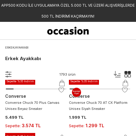
APP500 KODU İLE UYGULAMAYA ÖZEL 5.000 TL VE ÜZERİ ALIŞVERİŞLERDE
500 TL İNDİRİMİ KAÇIRMAYIN!
ERKEK
/
AYAKKABI
Erkek Ayakkabı
1793
ürün
Sepette %35 İndirim
Sepette %35 İndirim
Converse
Converse
Converse Chuck 70 Plus Canvas
Converse Chuck 70 AT CX Platform
Unisex Beyaz Sneaker
Unisex Siyah Sneaker
5.499 TL
1.999 TL
3.574 TL
1.299 TL
Sepette
:
Sepette
: