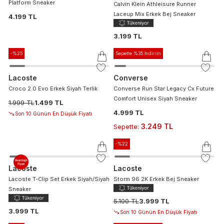
Platform Sneaker
Calvin Klein Athleisure Runner
Laceup Mix Erkek Bej Sneaker
4.199 TL
3.199 TL
-%
25
Sepette %35 İndirim
Lacoste
Converse
Croco 2.0 Evo Erkek Siyah Terlik
Converse Run Star Legacy Cx Future
Comfort Unisex Siyah Sneaker
1.999 TL
1.499 TL
4.999 TL
Son 10 Günün En Düşük Fiyatı
3.249 TL
Sepette
:
-%
22
Lacoste
Lacoste
Lacoste T-Clip Set Erkek Siyah/Siyah
Storm 96 2K Erkek Bej Sneaker
Sneaker
5.100 TL
3.999 TL
3.999 TL
Son 10 Günün En Düşük Fiyatı