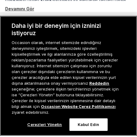
yıllar boyunca “İyi ki!” diyeceğin avantajlı bir alışveriş için
Devamını Gör
daha fazla geç kalma!
Outlet Erkek Ayakkabılarında En İyi Fırsatlar Burada
MÜŞTERI İLIŞKILERI
Daha iyi bir deneyim için izninizi
Birbirinden kaliteli outlet erkek ayakkabıları içerisinden stiline
istiyoruz
KURUMSAL
en uygun olan seçeneklere hemen karar ver, yüzde 70’e
Occasion olarak, internet sitemizde edindiğiniz
varan indirim fırsatlarıyla sepetine ekle! Her tarza hitap eden
deneyiminizi iyileştirmek, sitemizdeki işlevleri
KADIN KATEGORILER
kişiselleştirmek ve ilgi alanlarınıza göre özelleştirilmiş
indirimli erkek ayakkabı modelleri spor, şık, klasik ve günlük
reklam/pazarlama faaliyetleri yürütebilmek için çerezler
GRUP MARKALAR
tüm stil tercihlerin tamamlamak için burada seni bekliyor.
kullanıyoruz. İnternet sitemizin çalışması için zorunlu
Occasion’un indirimli erkek ayakkabı fırsatlarıyla ayakkabı
olan çerezler dışındaki çerezlerin kullanımına ve bu
ERKEK KATEGORILER
çerezler aracılığıyla elde edilen kişisel verilerinizin yurt
koleksiyonunu yenilemek, sezon sonu indirimleri sayesinde
dışına aktarılmasına onay vermiyorsanız
Reddedin
senin için çok daha cazip ve kolay olacak!
seçeneğine; çerezlere ilişkin tercihlerinizi yönetmek için
ise “Çerezleri Yönetin” butonuna tıklayabilirsiniz.
Erkek Outlet Spor Ayakkabı Seçenekleri
Müşteri İlişkileri
0 850 800 01 20
Çerezler ile kişisel verilerinizin işlenmesine dair detaylı
Günlük şıklık ve rahatlık için vazgeçilmez parçaların başında
bilgi almak için
Occasion Website Çerez Politikamızı
elbette spor ayakkabılar geliyor. İster yürüyüş ister spor
ziyaret edebilirsiniz.
yapıyor ol, gün boyu ayağında olsa da konfor hissini son ana
Occasion bir EREN PERAKENDE markasıdır. © Eren Holding
Çerezleri Yönetin
Kabul Edin
dek sürdürecek yüksek kaliteli spor ayakkabı modelleri bu
0
sayfada senin için sıralanıyor. Performans ayakkabıları ve