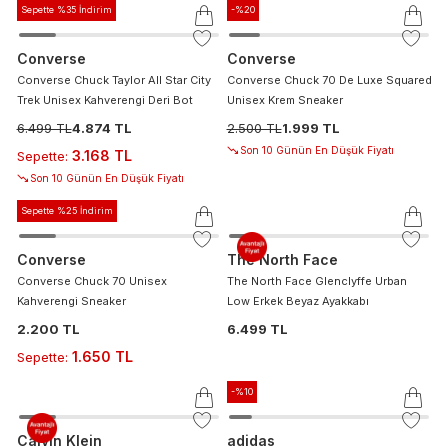
Sepette %35 İndirim
-%
20
Converse
Converse
Converse Chuck Taylor All Star City
Converse Chuck 70 De Luxe Squared
Trek Unisex Kahverengi Deri Bot
Unisex Krem Sneaker
6.499 TL
4.874 TL
2.500 TL
1.999 TL
Son 10 Günün En Düşük Fiyatı
3.168 TL
Sepette
:
Son 10 Günün En Düşük Fiyatı
Sepette %25 İndirim
Converse
The North Face
Converse Chuck 70 Unisex
The North Face Glenclyffe Urban
Kahverengi Sneaker
Low Erkek Beyaz Ayakkabı
2.200 TL
6.499 TL
1.650 TL
Sepette
:
-%
10
Calvin Klein
adidas