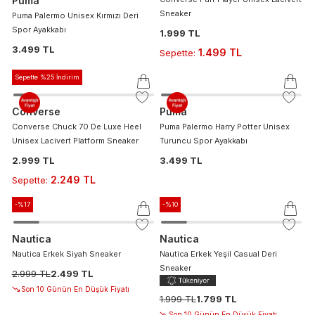
Puma
Sneaker
Puma Palermo Unisex Kırmızı Deri
Spor Ayakkabı
1.999 TL
3.499 TL
1.499 TL
Sepette
:
Sepette %25 İndirim
Converse
Puma
Converse Chuck 70 De Luxe Heel
Puma Palermo Harry Potter Unisex
Unisex Lacivert Platform Sneaker
Turuncu Spor Ayakkabı
2.999 TL
3.499 TL
2.249 TL
Sepette
:
-%
17
-%
10
Nautica
Nautica
Nautica Erkek Siyah Sneaker
Nautica Erkek Yeşil Casual Deri
Sneaker
2.999 TL
2.499 TL
Son 10 Günün En Düşük Fiyatı
1.999 TL
1.799 TL
Son 10 Günün En Düşük Fiyatı