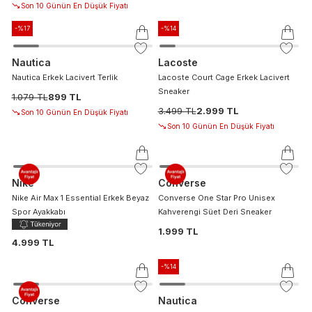
Son 10 Günün En Düşük Fiyatı
-%
17
-%
14
Nautica
Lacoste
Nautica Erkek Lacivert Terlik
Lacoste Court Cage Erkek Lacivert
Sneaker
1.079 TL
899 TL
3.499 TL
2.999 TL
Son 10 Günün En Düşük Fiyatı
Son 10 Günün En Düşük Fiyatı
Nike
Converse
Nike Air Max 1 Essential Erkek Beyaz
Converse One Star Pro Unisex
Spor Ayakkabı
Kahverengi Süet Deri Sneaker
1.999 TL
4.999 TL
-%
14
Converse
Nautica