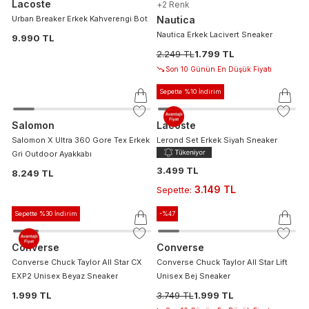
Lacoste
+
2
Renk
Urban Breaker Erkek Kahverengi Bot
Nautica
Nautica Erkek Lacivert Sneaker
9.990 TL
2.249 TL
1.799 TL
Son 10 Günün En Düşük Fiyatı
Sepette %10 İndirim
Salomon
Lacoste
Salomon X Ultra 360 Gore Tex Erkek
Lerond Set Erkek Siyah Sneaker
Gri Outdoor Ayakkabı
3.499 TL
8.249 TL
3.149 TL
Sepette
:
Sepette %30 İndirim
-%
47
Converse
Converse
Converse Chuck Taylor All Star CX
Converse Chuck Taylor All Star Lift
EXP2 Unisex Beyaz Sneaker
Unisex Bej Sneaker
1.999 TL
3.749 TL
1.999 TL