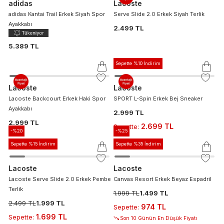
adidas
Lacoste
adidas Kantai Trail Erkek Siyah Spor
Serve Slide 2.0 Erkek Siyah Terlik
Ayakkabı
2.499 TL
5.389 TL
Sepette %10 İndirim
Lacoste
Lacoste
Lacoste Backcourt Erkek Haki Spor
SPORT L-Spin Erkek Bej Sneaker
Ayakkabı
2.999 TL
2.999 TL
2.699 TL
Sepette
:
-%
20
-%
25
Sepette %15 İndirim
Sepette %35 İndirim
Lacoste
Lacoste
Lacoste Serve Slide 2.0 Erkek Pembe
Canvas Resort Erkek Beyaz Espadril
Terlik
1.999 TL
1.499 TL
2.499 TL
1.999 TL
974 TL
Sepette
:
1.699 TL
Sepette
:
Son 10 Günün En Düşük Fiyatı