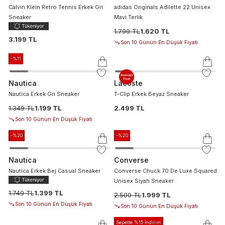
Calvin Klein Retro Tennis Erkek Gri
adidas Originals Adilette 22 Unisex
Sneaker
Mavi Terlik
1.799 TL
1.620 TL
3.199 TL
Son 10 Günün En Düşük Fiyatı
-%
11
Nautica
Lacoste
Nautica Erkek Gri Sneaker
T-Clip Erkek Beyaz Sneaker
1.349 TL
1.199 TL
2.499 TL
Son 10 Günün En Düşük Fiyatı
-%
20
-%
20
Nautica
Converse
Nautica Erkek Bej Casual Sneaker
Converse Chuck 70 De Luxe Squared
Unisex Siyah Sneaker
1.749 TL
1.399 TL
2.500 TL
1.999 TL
Son 10 Günün En Düşük Fiyatı
Son 10 Günün En Düşük Fiyatı
Sepette %15 İndirim