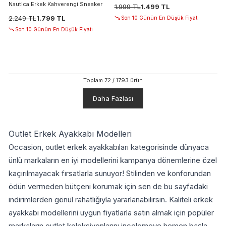
Nautica Erkek Kahverengi Sneaker
1.999 TL
1.499 TL
2.249 TL
1.799 TL
Son 10 Günün En Düşük Fiyatı
Son 10 Günün En Düşük Fiyatı
Toplam
72
/
1793
ürün
Daha Fazlası
Outlet Erkek Ayakkabı Modelleri
Occasion, outlet erkek ayakkabıları kategorisinde dünyaca
ünlü markaların en iyi modellerini kampanya dönemlerine özel
kaçırılmayacak fırsatlarla sunuyor! Stilinden ve konforundan
ödün vermeden bütçeni korumak için sen de bu sayfadaki
indirimlerden gönül rahatlığıyla yararlanabilirsin. Kaliteli erkek
ayakkabı modellerini uygun fiyatlarla satın almak için popüler
markaların outlet koleksiyonlarını incelemeye hemen başla,