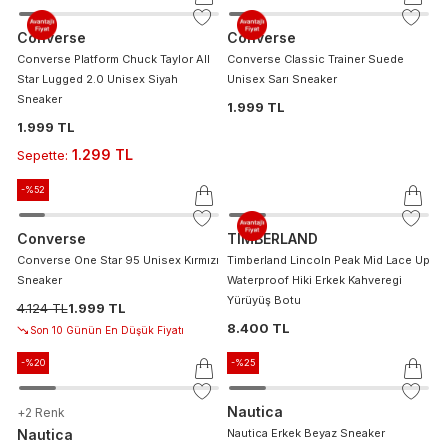
Converse
Converse
Converse Platform Chuck Taylor All
Converse Classic Trainer Suede
Star Lugged 2.0 Unisex Siyah
Unisex Sarı Sneaker
Sneaker
1.999 TL
1.999 TL
1.299 TL
Sepette
:
-%
52
Converse
TIMBERLAND
Converse One Star 95 Unisex Kırmızı
Timberland Lincoln Peak Mid Lace Up
Sneaker
Waterproof Hiki Erkek Kahveregi
Yürüyüş Botu
4.124 TL
1.999 TL
8.400 TL
Son 10 Günün En Düşük Fiyatı
-%
20
-%
25
Nautica
+
2
Renk
Nautica
Nautica Erkek Beyaz Sneaker