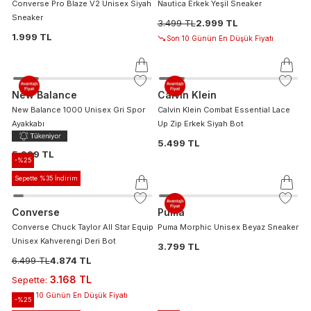
Converse Pro Blaze V2 Unisex Siyah
Nautica Erkek Yeşil Sneaker
Sneaker
3.499 TL
2.999 TL
1.999 TL
Son 10 Günün En Düşük Fiyatı
New Balance
Calvin Klein
New Balance 1000 Unisex Gri Spor
Calvin Klein Combat Essential Lace
Ayakkabı
Up Zip Erkek Siyah Bot
5.499 TL
5.999 TL
-%
25
Sepette %35 İndirim
Converse
Puma
Converse Chuck Taylor All Star Equip
Puma Morphic Unisex Beyaz Sneaker
Unisex Kahverengi Deri Bot
3.799 TL
6.499 TL
4.874 TL
3.168 TL
Sepette
:
Son 10 Günün En Düşük Fiyatı
-%
25