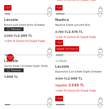
-%
17
-%
10
Lacoste
Nautica
Backcourt Erkek Krem Sneaker
Nautica Erkek Lacivert Bot
2.749 TL
2.474 TL
2.999 TL
2.499 TL
Son 10 Günün En Düşük Fiyatı
Son 10 Günün En Düşük Fiyatı
-%
27
Sepette %15 İndirim
Lacoste
+
2
Renk
Serve Slide 1.0 Erkek Siyah Terlik
Lacoste
Baseshot Evo Erkek Siyah Sneaker
1.999 TL
4.124 TL
2.999 TL
2.549 TL
Sepette
:
Son 10 Günün En Düşük Fiyatı
-%
20