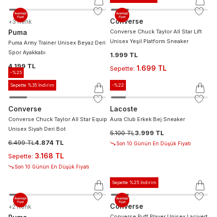
Converse
+
3
Renk
Puma
Converse Chuck Taylor All Star Lift
Unisex Yeşil Platform Sneaker
Puma Army Trainer Unisex Beyaz Deri
Spor Ayakkabı
1.999 TL
4.199 TL
1.699 TL
Sepette
:
-%
25
Sepette %35 İndirim
-%
22
Converse
Lacoste
Converse Chuck Taylor All Star Equip
Aura Club Erkek Bej Sneaker
Unisex Siyah Deri Bot
5.100 TL
3.999 TL
6.499 TL
4.874 TL
Son 10 Günün En Düşük Fiyatı
3.168 TL
Sepette
:
Son 10 Günün En Düşük Fiyatı
Sepette %25 İndirim
Converse
+
2
Renk
Converse Puff Player Unisex Lacivert