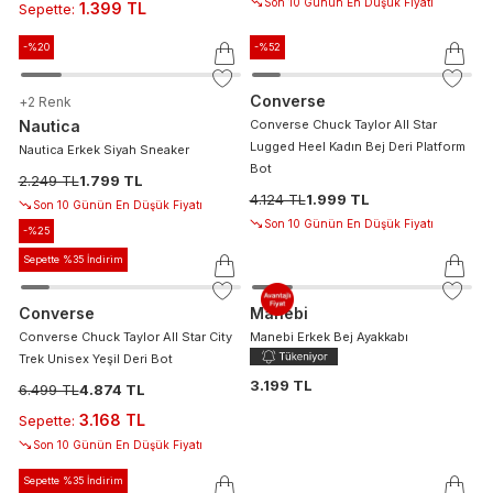
Son 10 Günün En Düşük Fiyatı
1.399 TL
Sepette
:
-%
20
-%
52
Converse
+
2
Renk
Nautica
Converse Chuck Taylor All Star
Lugged Heel Kadın Bej Deri Platform
Nautica Erkek Siyah Sneaker
Bot
2.249 TL
1.799 TL
4.124 TL
1.999 TL
Son 10 Günün En Düşük Fiyatı
Son 10 Günün En Düşük Fiyatı
-%
25
Sepette %35 İndirim
Converse
Manebi
Converse Chuck Taylor All Star City
Manebi Erkek Bej Ayakkabı
Trek Unisex Yeşil Deri Bot
3.199 TL
6.499 TL
4.874 TL
3.168 TL
Sepette
:
Son 10 Günün En Düşük Fiyatı
Sepette %35 İndirim