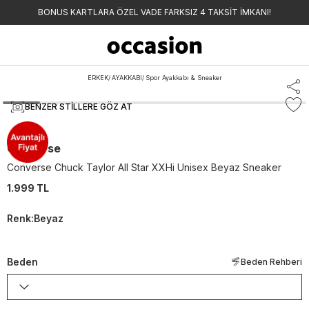
BONUS KARTLARA ÖZEL VADE FARKSIZ 4 TAKSİT İMKANI!
ERKEK
/
AYAKKABI
/
Spor Ayakkabı & Sneaker
BENZER STILLERE GÖZ AT
Converse
Converse Chuck Taylor All Star XXHi Unisex Beyaz Sneaker
1.999 TL
Renk
:
Beyaz
Beden
Beden Rehberi