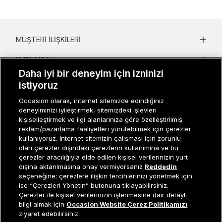
MÜŞTERI İLIŞKILERI
KURUMSAL
Daha iyi bir deneyim için izninizi
KADIN KATEGORILER
istiyoruz
GRUP MARKALAR
Occasion olarak, internet sitemizde edindiğiniz
deneyiminizi iyileştirmek, sitemizdeki işlevleri
kişiselleştirmek ve ilgi alanlarınıza göre özelleştirilmiş
ERKEK KATEGORILER
reklam/pazarlama faaliyetleri yürütebilmek için çerezler
kullanıyoruz. İnternet sitemizin çalışması için zorunlu
olan çerezler dışındaki çerezlerin kullanımına ve bu
çerezler aracılığıyla elde edilen kişisel verilerinizin yurt
Müşteri İlişkileri
0 850 800 01 20
dışına aktarılmasına onay vermiyorsanız
Reddedin
seçeneğine; çerezlere ilişkin tercihlerinizi yönetmek için
ise “Çerezleri Yönetin” butonuna tıklayabilirsiniz.
Çerezler ile kişisel verilerinizin işlenmesine dair detaylı
Occasion bir EREN PERAKENDE markasıdır. © Eren Holding
Tükendi
bilgi almak için
Occasion Website Çerez Politikamızı
ziyaret edebilirsiniz.