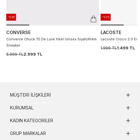
-%50
-%25
CONVERSE
LACOSTE
Converse Chuck 70 De Luxe Heel Unisex Siyah/Krem
Lacoste Croco 2.0 Erke
Sneaker
1.999 TL
1.499 TL
5.999 TL
2.999 TL
MÜŞTERI İLIŞKILERI
KURUMSAL
KADIN KATEGORILER
GRUP MARKALAR