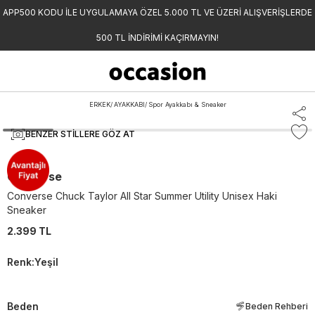
APP500 KODU İLE UYGULAMAYA ÖZEL 5.000 TL VE ÜZERİ ALIŞVERİŞLERDE
500 TL İNDİRİMİ KAÇIRMAYIN!
ERKEK
/
AYAKKABI
/
Spor Ayakkabı & Sneaker
BENZER STILLERE GÖZ AT
Converse
Converse Chuck Taylor All Star Summer Utility Unisex Haki
Sneaker
2.399 TL
Renk
:
Yeşil
Beden
Beden Rehberi