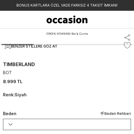
BONUS KARTLARA ÖZEL VADE FARKSIZ 4 TAKSİT İMKANI!
ERKEK
/
AYAKKABI
/
Bot & Çizme
BENZER STILLERE GÖZ AT
TIMBERLAND
BOT
8.999 TL
Renk
:
Siyah
Beden
Beden Rehberi