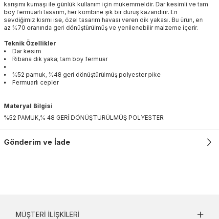
karışımı kumaşı ile günlük kullanım için mükemmeldir. Dar kesimli ve tam
boy fermuarlı tasarım, her kombine şık bir duruş kazandırır. En
sevdiğimiz kısmı ise, özel tasarım havası veren dik yakası. Bu ürün, en
az %70 oranında geri dönüştürülmüş ve yenilenebilir malzeme içerir.
Teknik Özellikler
Dar kesim
Ribana dik yaka; tam boy fermuar
%52 pamuk, %48 geri dönüştürülmüş polyester pike
Fermuarlı cepler
Materyal Bilgisi
%52 PAMUK,% 48 GERİ DÖNÜŞTÜRÜLMÜŞ POLYESTER
Gönderim ve İade
MÜŞTERI İLIŞKILERI