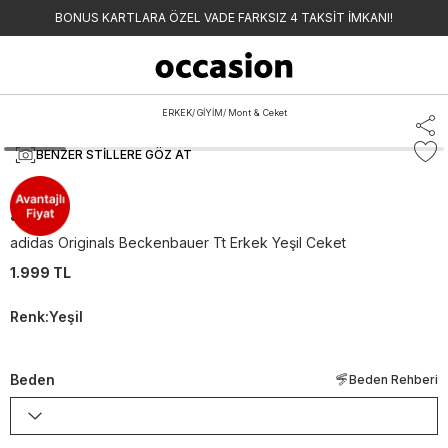
BONUS KARTLARA ÖZEL VADE FARKSIZ 4 TAKSİT İMKANI!
ERKEK
/
GİYİM
/
Mont & Ceket
BENZER STILLERE GÖZ AT
adidas
adidas Originals Beckenbauer Tt Erkek Yeşil Ceket
1.999 TL
Renk
:
Yeşil
Beden
Beden Rehberi